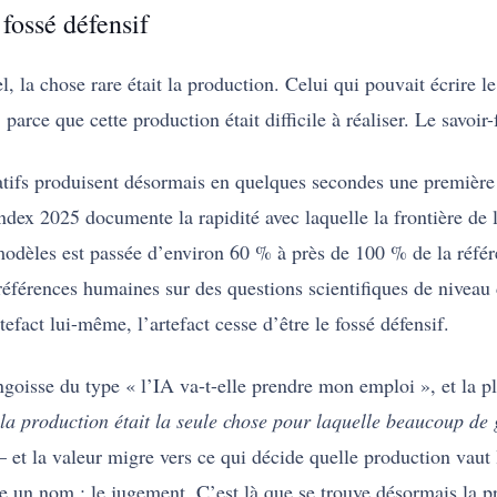
fossé défensif
el, la chose rare était la production. Celui qui pouvait écrire 
 parce que cette production était difficile à réaliser. Le savoi
ratifs produisent désormais en quelques secondes une premièr
dex 2025 documente la rapidité avec laquelle la frontière de 
 modèles est passée d’environ 60 % à près de 100 % de la réfé
références humaines sur des questions scientifiques de niveau
efact lui-même, l’artefact cesse d’être le fossé défensif.
ngoisse du type « l’IA va-t-elle prendre mon emploi », et la pl
la production était la seule chose pour laquelle beaucoup de 
t la valeur migre vers ce qui décide quelle production vaut la 
rte un nom : le jugement. C’est là que se trouve désormais la p