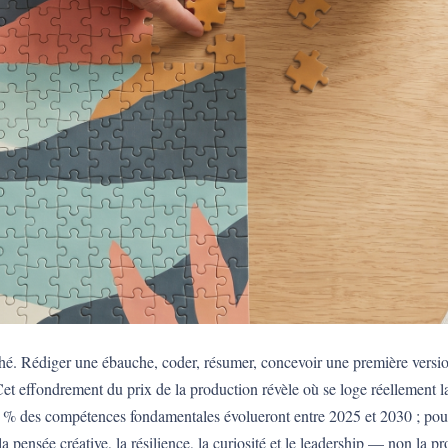
é. Rédiger une ébauche, coder, résumer, concevoir une première versio
t effondrement du prix de la production révèle où se loge réellement la
 des compétences fondamentales évolueront entre 2025 et 2030 ; pourta
la pensée créative, la résilience, la curiosité et le leadership — non la p