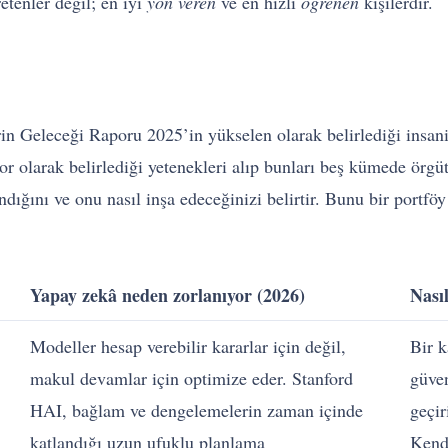
etenler değil; en iyi
yön veren
ve en hızlı
öğrenen
kişilerdir.
erin Geleceği Raporu 2025’in yükselen olarak belirlediği ins
or olarak belirlediği yetenekleri alıp bunları beş kümede örgü
ndığını ve onu nasıl inşa edeceğinizi belirtir. Bunu bir port
Yapay zekâ neden zorlanıyor (2026)
Nasıl
Modeller hesap verebilir kararlar için değil,
Bir k
makul devamlar için optimize eder. Stanford
güven
HAI, bağlam ve dengelemelerin zaman içinde
geçir
katlandığı uzun ufuklu planlama
Kendi