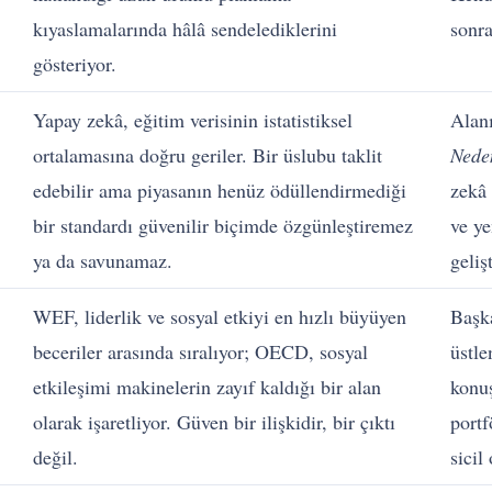
kıyaslamalarında hâlâ sendelediklerini
sonra
gösteriyor.
Yapay zekâ, eğitim verisinin istatistiksel
Alanı
ortalamasına doğru geriler. Bir üslubu taklit
Nede
edebilir ama piyasanın henüz ödüllendirmediği
zekâ 
bir standardı güvenilir biçimde özgünleştiremez
ve ye
ya da savunamaz.
gelişt
WEF, liderlik ve sosyal etkiyi en hızlı büyüyen
Başka
beceriler arasında sıralıyor; OECD, sosyal
üstle
etkileşimi makinelerin zayıf kaldığı bir alan
konuş
olarak işaretliyor. Güven bir ilişkidir, bir çıktı
portf
değil.
sicil