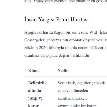
alın. Yapay zekâ çağında öne çıkanlar en çok ür
İnsan Yargısı Primi Haritası
Aşağıdaki harita özgün bir sentezdir. WEF İşl
Göstergeleri çerçevesinin otomatikleştirilmesi z
zekânın 2026 itibarıyla onunla neden hâlâ zorla
orantısız bir payına değen varlıklardır.
Küme
Nedir
Belirsizlik
Veri eksik, ölçütler çelişkili
altında
ve cevap önceden
yargı ve
kanıtlanamazken
karar
savunulabilir bir karar