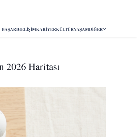
BAŞARI
GELIŞIM
KARIYER
KÜLTÜR
YAŞAM
DIĞER
n 2026 Haritası