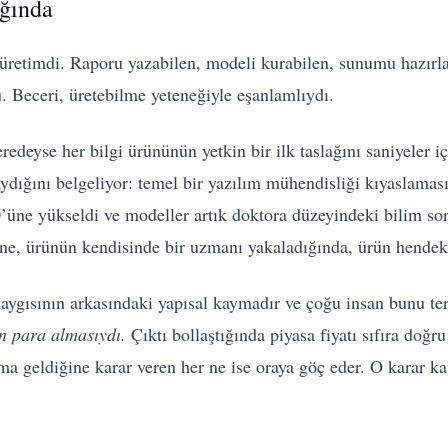
ığında
üretimdi. Raporu yazabilen, modeli kurabilen, sunumu hazırla
u. Beceri, üretebilme yeteneğiyle eşanlamlıydı.
edeyse her bilgi ürününün yetkin bir ilk taslağını saniyeler 
aydığını belgeliyor: temel bir yazılım mühendisliği kıyaslamas
üne yükseldi ve modeller artık doktora düzeyindeki bilim so
kine, ürünün kendisinde bir uzmanı yakaladığında, ürün hendek
aygısının arkasındaki yapısal kaymadır ve çoğu insan bunu te
in para almasıydı.
Çıktı bollaştığında piyasa fiyatı sıfıra doğr
a geldiğine karar veren her ne ise oraya göç eder. O karar kat