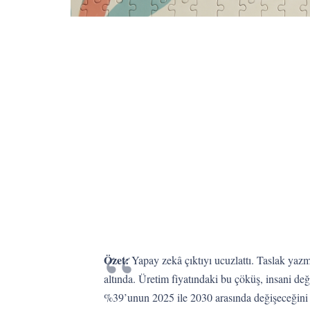
Özet:
Yapay zekâ çıktıyı ucuzlattı. Taslak yazm
altında. Üretim fiyatındaki bu çöküş, insani d
%39’unun 2025 ile 2030 arasında değişeceğini ö