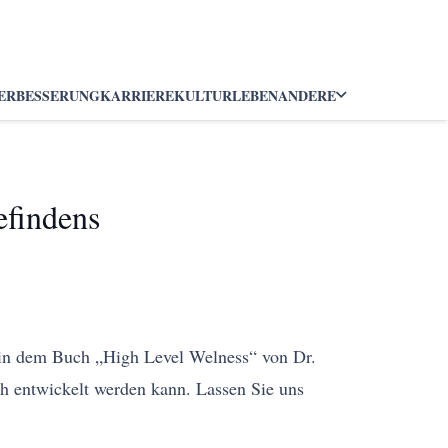
ERBESSERUNG
KARRIERE
KULTUR
LEBEN
ANDERE
efindens
d in dem Buch „High Level Welness“ von Dr.
ch entwickelt werden kann. Lassen Sie uns