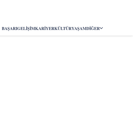
BAŞARI
GELIŞIM
KARIYER
KÜLTÜR
YAŞAM
DIĞER