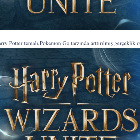
y Potter temalı,Pokemon Go tarzında arttırılmış gerçeklik oyu