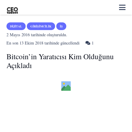
DIJITAL
GIRIŞIMCILIK
İŞ
2 Mayıs 2016
tarihinde oluşturuldu.
Yorum
En son
13 Ekim 2018
tarihinde güncellendi
1
Bitcoin’in Yaratıcısı Kim Olduğunu
Açıkladı