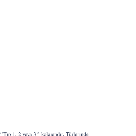
Tip 1, 2 veya 3‘’ kolajendir. Türlerinde