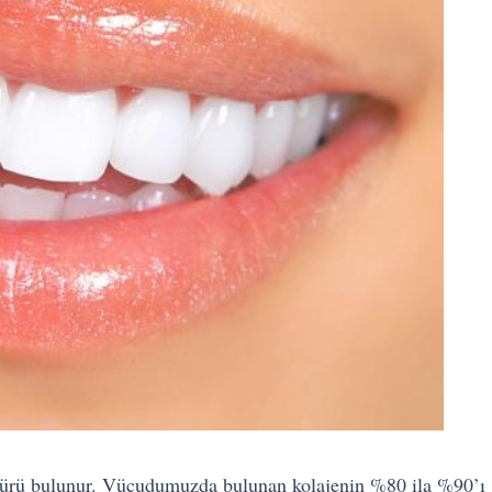
türü bulunur. Vücudumuzda bulunan kolajenin %80 ila %90’ı ‘’