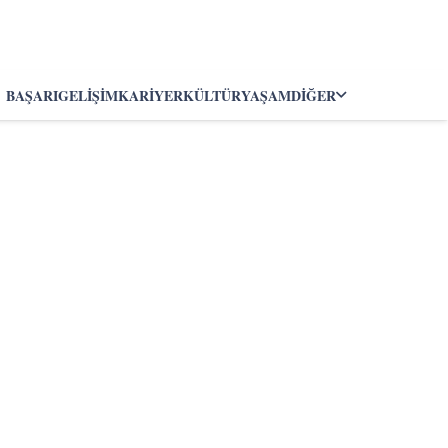
BAŞARI
GELIŞIM
KARIYER
KÜLTÜR
YAŞAM
DIĞER