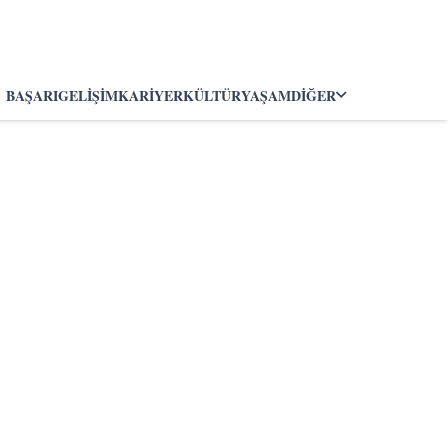
BAŞARI
GELIŞIM
KARIYER
KÜLTÜR
YAŞAM
DIĞER