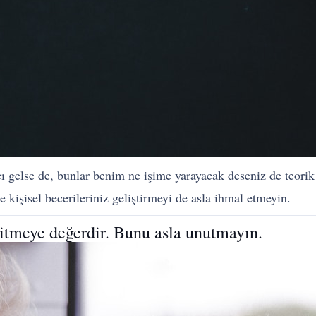
ıcı gelse de, bunlar benim ne işime yarayacak deseniz de teori
ve kişisel becerileriniz geliştirmeyi de asla ihmal etmeyin.
gitmeye değerdir. Bunu asla unutmayın.