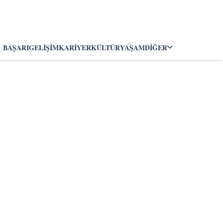
BAŞARI
GELIŞIM
KARIYER
KÜLTÜR
YAŞAM
DIĞER