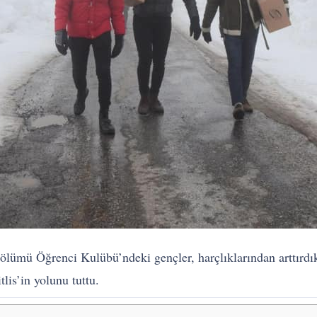
lümü Öğrenci Kulübü’ndeki gençler, harçlıklarından arttırdıkla
lis’in yolunu tuttu.