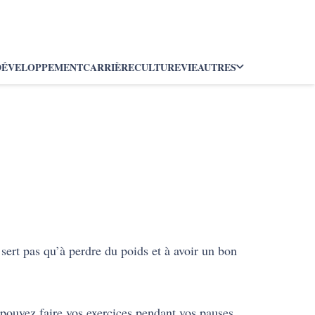
DÉVELOPPEMENT
CARRIÈRE
CULTURE
VIE
AUTRES
 sert pas qu’à perdre du poids et à avoir un bon
s pouvez faire vos exercices pendant vos pauses