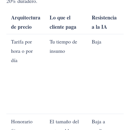
20% duradero.
Arquitectura
Lo que el
Resistencia
M
de precio
cliente paga
a la IA
c
Tarifa por
Tu tiempo de
Baja
C
hora o por
insumo
n
día
a
t
e
l
I
a
Honorario
El tamaño del
Baja a
S