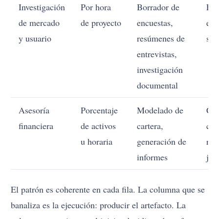
Investigación
Por hora
Borrador de
Ele
de mercado
de proyecto
encuestas,
est
y usuario
resúmenes de
señ
entrevistas,
investigación
documental
Asesoría
Porcentaje
Modelado de
Co
financiera
de activos
cartera,
con
u horaria
generación de
res
informes
jui
El patrón es coherente en cada fila. La columna que se
banaliza es la ejecución: producir el artefacto. La