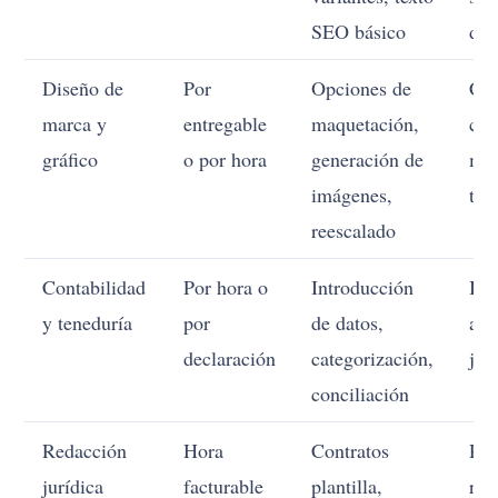
SEO básico
dec
Diseño de
Por
Opciones de
Con
marca y
entregable
maquetación,
coh
gráfico
o por hora
generación de
mar
imágenes,
tie
reescalado
Contabilidad
Por hora o
Introducción
Int
y teneduría
por
de datos,
ale
declaración
categorización,
jui
conciliación
Redacción
Hora
Contratos
Rep
jurídica
facturable
plantilla,
rie