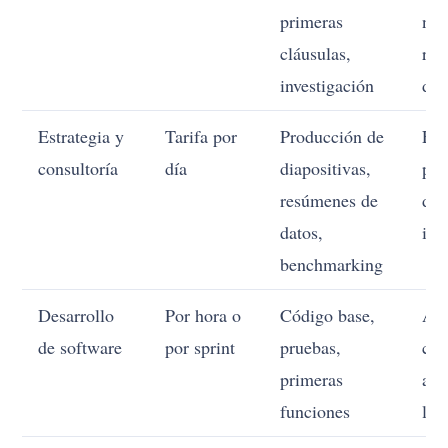
primeras
neg
cláusulas,
res
investigación
de 
Estrategia y
Tarifa por
Producción de
Enm
consultoría
día
diapositivas,
pre
resúmenes de
dec
datos,
inc
benchmarking
Desarrollo
Por hora o
Código base,
Arq
de software
por sprint
pruebas,
com
primeras
asu
funciones
lan