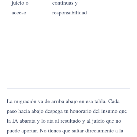
juicio o
continuas y
c
acceso
responsabilidad
n
u
cr
f
el
t
n
a
La migración va de arriba abajo en esa tabla. Cada
paso hacia abajo despega tu honorario del insumo que
la IA abarata y lo ata al resultado y al juicio que no
puede aportar. No tienes que saltar directamente a la