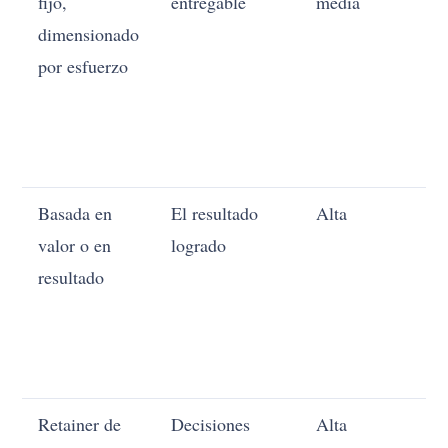
fijo,
entregable
media
s
dimensionado
b
por esfuerzo
d
y
p
j
Basada en
El resultado
Alta
E
valor o en
logrado
r
resultado
e
m
y 
i
Retainer de
Decisiones
Alta
E