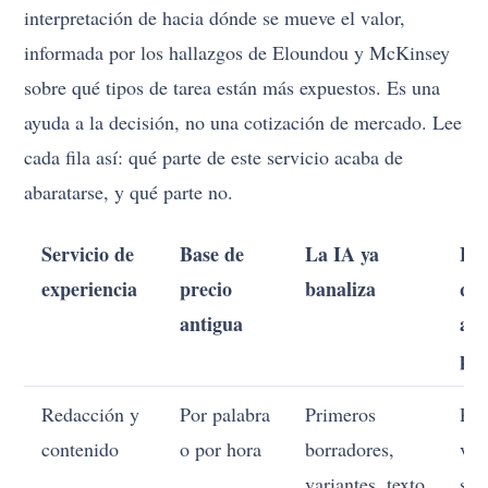
interpretación de hacia dónde se mueve el valor,
informada por los hallazgos de Eloundou y McKinsey
sobre qué tipos de tarea están más expuestos. Es una
ayuda a la decisión, no una cotización de mercado. Lee
cada fila así: qué parte de este servicio acaba de
abaratarse, y qué parte no.
Servicio de
Base de
La IA ya
El 
experiencia
precio
banaliza
que
antigua
aú
pr
Redacción y
Por palabra
Primeros
Pos
contenido
o por hora
borradores,
voz
variantes, texto
sab