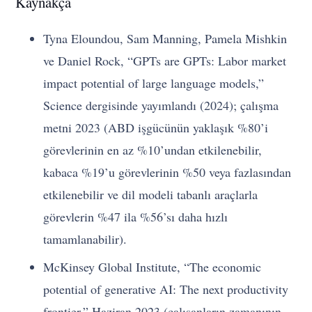
Kaynakça
Tyna Eloundou, Sam Manning, Pamela Mishkin
ve Daniel Rock, “GPTs are GPTs: Labor market
impact potential of large language models,”
Science dergisinde yayımlandı (2024); çalışma
metni 2023 (ABD işgücünün yaklaşık %80’i
görevlerinin en az %10’undan etkilenebilir,
kabaca %19’u görevlerinin %50 veya fazlasından
etkilenebilir ve dil modeli tabanlı araçlarla
görevlerin %47 ila %56’sı daha hızlı
tamamlanabilir).
McKinsey Global Institute, “The economic
potential of generative AI: The next productivity
frontier,” Haziran 2023 (çalışanların zamanının