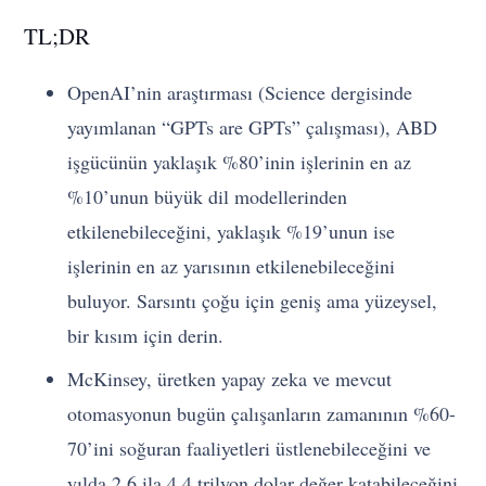
TL;DR
OpenAI’nin araştırması (Science dergisinde
yayımlanan “GPTs are GPTs” çalışması), ABD
işgücünün yaklaşık %80’inin işlerinin en az
%10’unun büyük dil modellerinden
etkilenebileceğini, yaklaşık %19’unun ise
işlerinin en az yarısının etkilenebileceğini
buluyor. Sarsıntı çoğu için geniş ama yüzeysel,
bir kısım için derin.
McKinsey, üretken yapay zeka ve mevcut
otomasyonun bugün çalışanların zamanının %60-
70’ini soğuran faaliyetleri üstlenebileceğini ve
yılda 2,6 ila 4,4 trilyon dolar değer katabileceğini