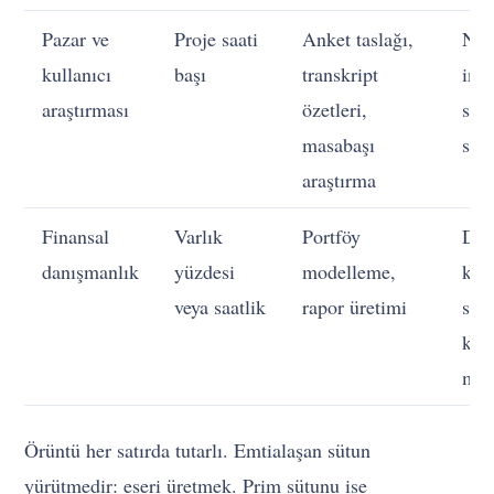
Pazar ve
Proje saati
Anket taslağı,
Ney
kullanıcı
başı
transkript
inc
araştırması
özetleri,
seç
masabaşı
sin
araştırma
Finansal
Varlık
Portföy
Dav
danışmanlık
yüzdesi
modelleme,
koç
veya saatlik
rapor üretimi
sor
kri
mu
Örüntü her satırda tutarlı. Emtialaşan sütun
yürütmedir: eseri üretmek. Prim sütunu ise