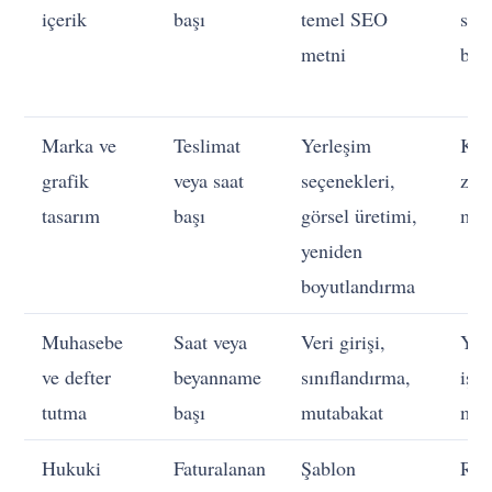
içerik
başı
temel SEO
söy
metni
bil
Marka ve
Teslimat
Yerleşim
Kon
grafik
veya saat
seçenekleri,
zam
tasarım
başı
görsel üretimi,
mark
yeniden
boyutlandırma
Muhasebe
Saat veya
Veri girişi,
Yor
ve defter
beyanname
sınıflandırma,
işar
tutma
başı
mutabakat
muh
Hukuki
Faturalanan
Şablon
Ris