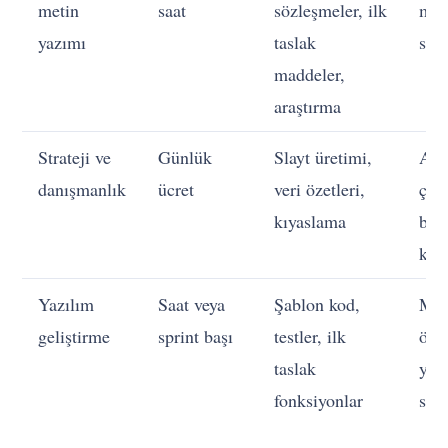
metin
saat
sözleşmeler, ilk
müz
yazımı
taslak
sor
maddeler,
araştırma
Strateji ve
Günlük
Slayt üretimi,
Ası
danışmanlık
ücret
veri özetleri,
çer
kıyaslama
beli
kar
Yazılım
Saat veya
Şablon kod,
Mim
geliştirme
sprint başı
testler, ilk
ödü
taslak
yay
fonksiyonlar
sah