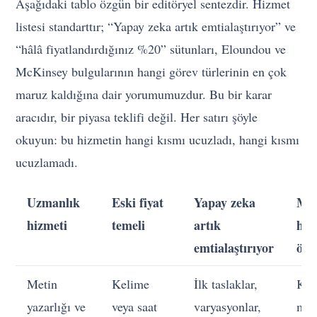
Aşağıdaki tablo özgün bir editöryel sentezdir. Hizmet
listesi standarttır; “Yapay zeka artık emtialaştırıyor” ve
“hâlâ fiyatlandırdığınız %20” sütunları, Eloundou ve
McKinsey bulgularının hangi görev türlerinin en çok
maruz kaldığına dair yorumumuzdur. Bu bir karar
aracıdır, bir piyasa teklifi değil. Her satırı şöyle
okuyun: bu hizmetin hangi kısmı ucuzladı, hangi kısmı
ucuzlamadı.
Uzmanlık
Eski fiyat
Yapay zeka
Müş
hizmeti
temeli
artık
hâl
emtialaştırıyor
öde
Metin
Kelime
İlk taslaklar,
Kon
yazarlığı ve
veya saat
varyasyonlar,
mar