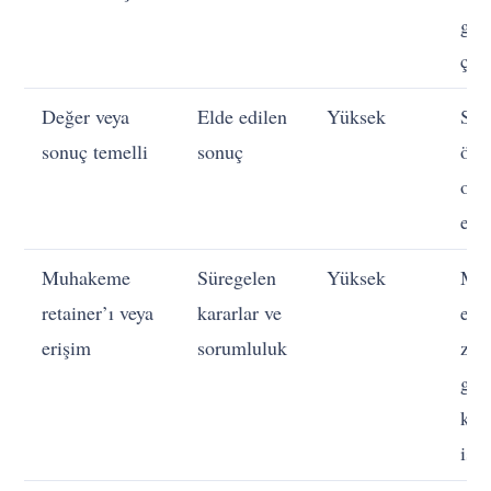
ger
çıkt
Değer veya
Elde edilen
Yüksek
Son
sonuç temelli
sonuç
ölçü
onu
etk
Muhakeme
Süregelen
Yüksek
Müş
retainer’ı veya
kararlar ve
eser
erişim
sorumluluk
zam
güve
kar
ist