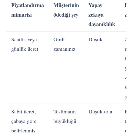
Fiyatlandırma
Müşterinin
Yapay
En 
mimarisi
ödediği şey
zekaya
za
dayanıklılık
Saatlik veya
Girdi
Düşük
Art
günlük ücret
zamanınız
ner
hiç
yap
zek
sön
şey
Sabit ücret,
Teslimatın
Düşük-orta
Basi
çabaya göre
büyüklüğü
tan
belirlenmiş
mu