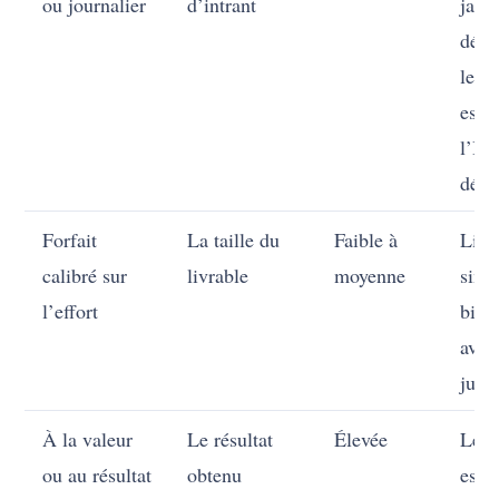
ou journalier
d’intrant
jama
déso
le t
est 
l’IA
déva
Forfait
La taille du
Faible à
Livr
calibré sur
livrable
moyenne
simp
l’effort
bien 
avec
juge
À la valeur
Le résultat
Élevée
Le r
ou au résultat
obtenu
est