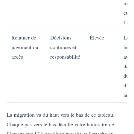
mesu
et v
l’in
Retainer de
Décisions
Élevée
Le c
jugement ou
continues et
beso
accès
responsabilité
avis 
dans
duré
d’un
artef
La migration va du haut vers le bas de ce tableau.
Chaque pas vers le bas décolle votre honoraire de
l’intrant que l’IA rend bon marché et l’attache au