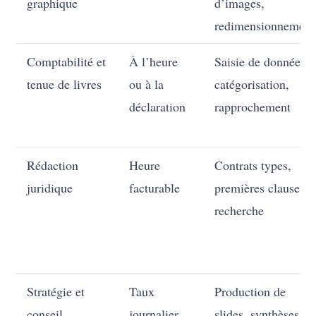
graphique
d’images,
redimensionnement
Comptabilité et
À l’heure
Saisie de données,
tenue de livres
ou à la
catégorisation,
déclaration
rapprochement
Rédaction
Heure
Contrats types,
juridique
facturable
premières clauses,
recherche
Stratégie et
Taux
Production de
conseil
journalier
slides, synthèses de