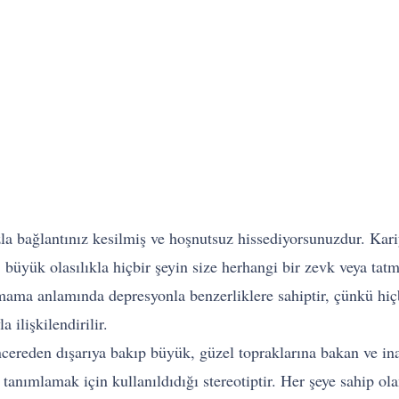
 bağlantınız kesilmiş ve hoşnutsuz hissediyorsunuzdur. Kariye
 büyük olasılıkla hiçbir şeyin size herhangi bir zevk veya tat
ma anlamında depresyonla benzerliklere sahiptir, çünkü hiçbi
a ilişkilendirilir.
encereden dışarıya bakıp büyük, güzel topraklarına bakan ve i
tanımlamak için kullanıldıdığı stereotiptir. Her şeye sahip ol