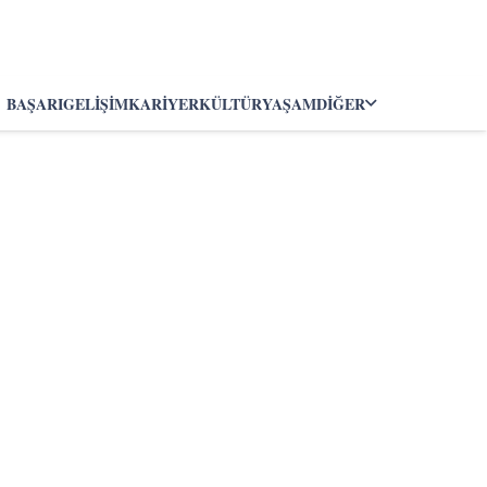
BAŞARI
GELIŞIM
KARIYER
KÜLTÜR
YAŞAM
DIĞER