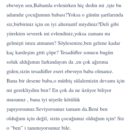
ebeveyn sen,Babamla evlenirken hiç dedin mi ,işte bu
adamdır çocuğumun babası?Yoksa o günün şartlarında
siz,birbiriniz için en iyi alternatif miydiniz?Deli gibi
yürekten severek mi evlendiniz,yoksa zamanı mı
gelmişti imza atmanın? Söylesenize,ben gelene kadar
kaç kardeşim gitti çöpe? Tesadüfler sonucu bugün
soluk aldığımın farkındayım da ,en çok ağırıma
giden,sizin tesadüfler eseri ebeveyn baba olmanız.
Bana bir desene baba,o müthiş sülalemizin devamı için
mi gerekliydim ben? En çok da ne üzüyor biliyor
musunuz , bana iyi niyetle kötülük
yapıyorsunuz.Seviyorsunuz tamam da.Beni ben
olduğum için değil, sizin çocuğunuz olduğum için! Siz
o “ben” i tanımıyorsunuz bile.