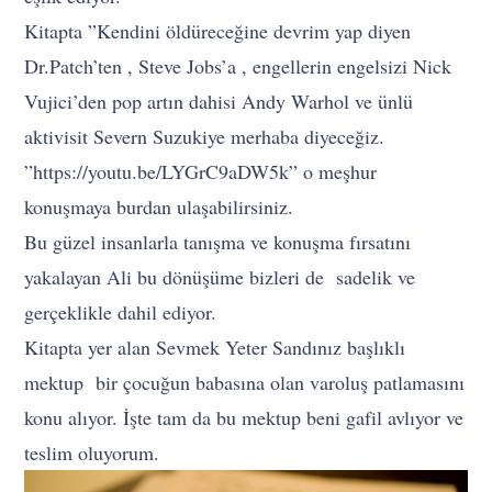
Kitapta ”Kendini öldüreceğine devrim yap diyen
Dr.Patch’ten , Steve Jobs’a , engellerin engelsizi Nick
Vujici’den pop artın dahisi Andy Warhol ve ünlü
aktivisit Severn Suzukiye merhaba diyeceğiz.
”https://youtu.be/LYGrC9aDW5k” o meşhur
konuşmaya burdan ulaşabilirsiniz.
Bu güzel insanlarla tanışma ve konuşma fırsatını
yakalayan Ali bu dönüşüme bizleri de sadelik ve
gerçeklikle dahil ediyor.
Kitapta yer alan Sevmek Yeter Sandınız başlıklı
mektup bir çocuğun babasına olan varoluş patlamasını
konu alıyor. İşte tam da bu mektup beni gafil avlıyor ve
teslim oluyorum.