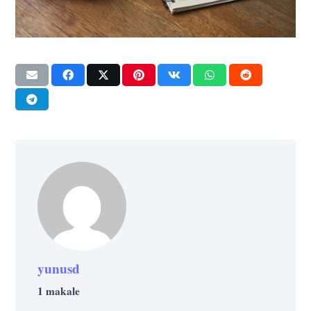
yunusd
1 makale
GELIŞIM
GELIŞIM