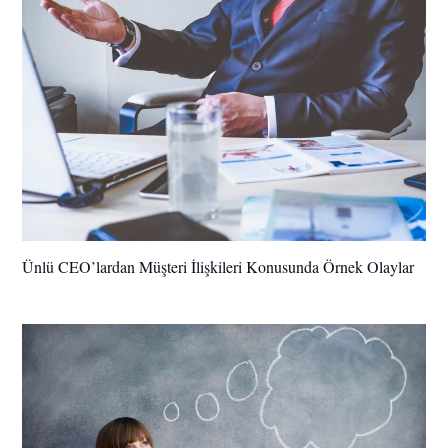
Ünlü CEO’lardan Müşteri İlişkileri Konusunda Örnek Olaylar