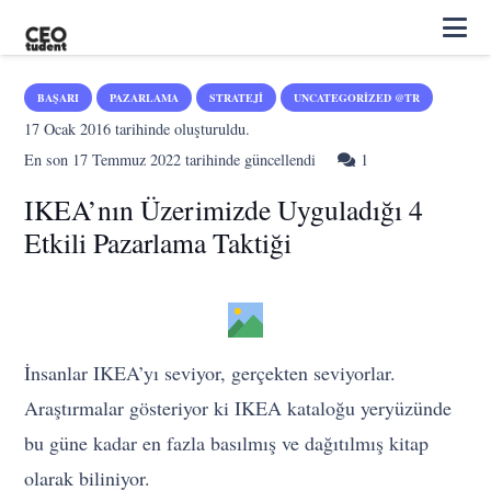
BAŞARI
PAZARLAMA
STRATEJI
UNCATEGORIZED @TR
17 Ocak 2016
tarihinde oluşturuldu.
Yorum
En son
17 Temmuz 2022
tarihinde güncellendi
1
IKEA’nın Üzerimizde Uyguladığı 4
Etkili Pazarlama Taktiği
İnsanlar IKEA’yı seviyor, gerçekten seviyorlar.
Araştırmalar gösteriyor ki IKEA kataloğu yeryüzünde
bu güne kadar en fazla basılmış ve dağıtılmış kitap
olarak biliniyor.