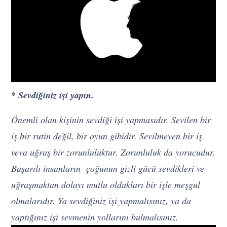
* Sevdiğiniz işi yapın.
Önemli olan kişinin sevdiği işi yapmasıdır. Sevilen bir
iş bir rutin değil, bir oyun gibidir. Sevilmeyen bir iş
veya uğraş bir zorunluluktur. Zorunluluk da yorucudur.
Başarılı insanların çoğunun gizli gücü sevdikleri ve
uğraşmaktan dolayı mutlu oldukları bir işle meşgul
olmalarıdır. Ya sevdiğiniz işi yapmalısınız, ya da
yaptığınız işi sevmenin yollarını bulmalısınız.