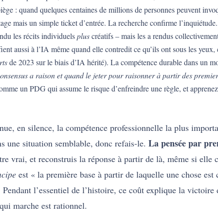
 piège : quand quelques centaines de millions de personnes peuvent inv
tage mais un simple ticket d’entrée. La recherche confirme l’inquiétud
ndu les récits individuels
plus
créatifs – mais les a rendus collectivemen
fient aussi à l’IA même quand elle contredit ce qu’ils ont sous les yeux, 
rts
de 2023 sur le biais d’IA hérité). La compétence durable dans un mo
onsensus a raison et quand le jeter pour raisonner à partir des premier
z comme un PDG qui assume le risque d’enfreindre une règle, et appren
venue, en silence, la compétence professionnelle la plus impor
La pensée par pre
ns une situation semblable, donc refais-le.
e vrai, et reconstruis la réponse à partir de là, même si elle 
ncipe
est « la première base à partir de laquelle une chose est 
r. Pendant l’essentiel de l’histoire, ce coût explique la victoir
qui marche est rationnel.