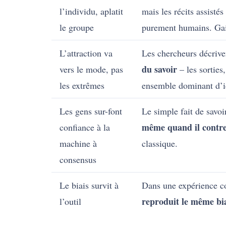
l’individu, aplatit
mais les récits assistés
le groupe
purement humains. Gain
L’attraction va
Les chercheurs décrive
du savoir
vers le mode, pas
– les sorties,
les extrêmes
ensemble dominant d’id
Les gens sur-font
Le simple fait de savo
même quand il contred
confiance à la
machine à
classique.
consensus
Le biais survit à
Dans une expérience co
reproduit le même biai
l’outil