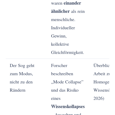
einander
waren
ähnlicher
als rein
menschliche.
Individueller
Gewinn,
kollektive
Gleichförmigkeit.
Der Sog geht
Forscher
Überblicks
zum Modus,
beschreiben
Arbeit zu 
nicht zu den
„Mode Collapse”
Homogenis
Rändern
und das Risiko
Wissenskol
eines
2026)
Wissenskollapses
– Ausgaben und