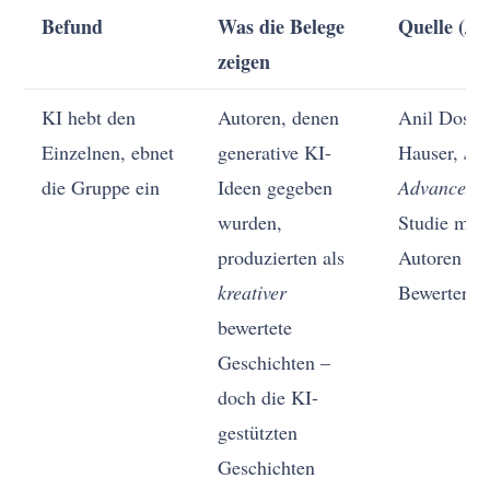
Befund
Was die Belege
Quelle (Ja
zeigen
KI hebt den
Autoren, denen
Anil Doshi
Einzelnen, ebnet
generative KI-
Hauser,
Sci
die Gruppe ein
Ideen gegeben
Advances
(
wurden,
Studie mit
produzierten als
Autoren + 
kreativer
Bewertern
bewertete
Geschichten –
doch die KI-
gestützten
Geschichten