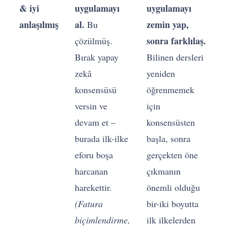
& iyi
uygulamayı
uygulamayı
anlaşılmış
al.
zemin yap,
Bu
sonra farklılaş.
çözülmüş.
Bırak yapay
Bilinen dersleri
zekâ
yeniden
konsensüsü
öğrenmemek
versin ve
için
devam et –
konsensüsten
burada ilk-ilke
başla, sonra
eforu boşa
gerçekten öne
harcanan
çıkmanın
harekettir.
önemli olduğu
(Fatura
bir-iki boyutta
biçimlendirme,
ilk ilkelerden