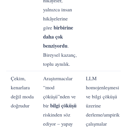
hikâyeler,
yalnızca insan
hikâyelerine
birbirine
göre
daha çok
benziyordu
.
Bireysel kazanç,
toplu aynılık.
Çekim,
Araştırmacılar
LLM
kenarlara
“mod
homojenleşmesi
değil moda
çöküşü”nden ve
ve bilgi çöküşü
bilgi çöküşü
doğrudur
bir
üzerine
riskinden söz
derleme/ampirik
ediyor – yapay
çalışmalar