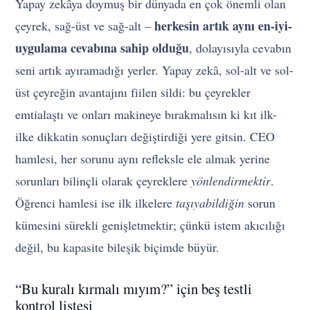
Yapay zekâya doymuş bir dünyada en çok önemli olan
herkesin artık aynı en-iyi-
çeyrek, sağ-üst ve sağ-alt –
uygulama cevabına sahip olduğu
, dolayısıyla cevabın
seni artık ayıramadığı yerler. Yapay zekâ, sol-alt ve sol-
üst çeyreğin avantajını fiilen sildi: bu çeyrekler
emtialaştı ve onları makineye bırakmalısın ki kıt ilk-
ilke dikkatin sonuçları değiştirdiği yere gitsin. CEO
hamlesi, her sorunu aynı refleksle ele almak yerine
sorunları bilinçli olarak çeyreklere
yönlendirmektir
.
Öğrenci hamlesi ise ilk ilkelere
taşıyabildiğin
sorun
kümesini sürekli genişletmektir; çünkü istem akıcılığı
değil, bu kapasite bileşik biçimde büyür.
“Bu kuralı kırmalı mıyım?” için beş testli
kontrol listesi