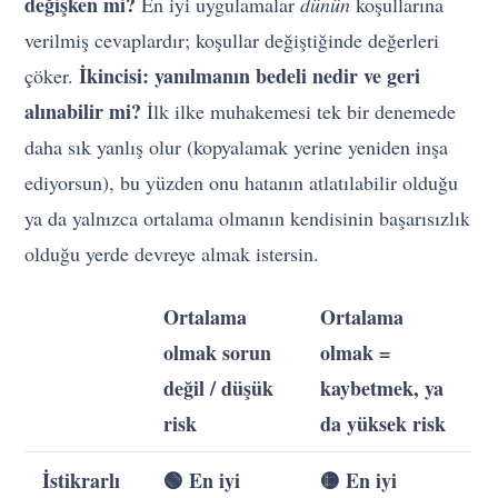
değişken mi?
En iyi uygulamalar
dünün
koşullarına
verilmiş cevaplardır; koşullar değiştiğinde değerleri
İkincisi: yanılmanın bedeli nedir ve geri
çöker.
alınabilir mi?
İlk ilke muhakemesi tek bir denemede
daha sık yanlış olur (kopyalamak yerine yeniden inşa
ediyorsun), bu yüzden onu hatanın atlatılabilir olduğu
ya da yalnızca ortalama olmanın kendisinin başarısızlık
olduğu yerde devreye almak istersin.
Ortalama
Ortalama
olmak sorun
olmak =
değil / düşük
kaybetmek, ya
risk
da yüksek risk
İstikrarlı
🟢 En iyi
🟡 En iyi