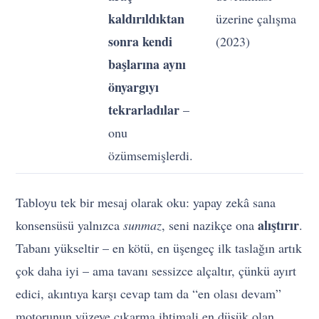
kaldırıldıktan
üzerine çalışma
sonra kendi
(2023)
başlarına aynı
önyargıyı
tekrarladılar
–
onu
özümsemişlerdi.
Tabloyu tek bir mesaj olarak oku: yapay zekâ sana
alıştırır
konsensüsü yalnızca
sunmaz
, seni nazikçe ona
.
Tabanı yükseltir – en kötü, en üşengeç ilk taslağın artık
çok daha iyi – ama tavanı sessizce alçaltır, çünkü ayırt
edici, akıntıya karşı cevap tam da “en olası devam”
motorunun yüzeye çıkarma ihtimali en düşük olan