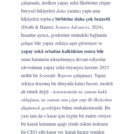
çalışmada, üretken yapay zekâ fikirlerine erişim
bireysel hikâyeleri
daha
yaratıcı yaptı ama
birbirine daha çok benzetti
hikâyeleri topluca
(Doshi & Hauser,
Science Advances
, 2024).
İnsanlar ayrıca, gözlerinin önündeki bağlamla
çelişse bile yapay zekâya aşırı güveniyor ve
yapay zekâ ortadan kalktıktan sonra bile
onun hatalarını tekrarlamaya devam ediyorlar
(devralınan yapay zekâ önyargısı üzerine 2023
tarihli bir
Scientific Reports
çalışması). Yapay
zekâya doymuş bir dünyada kalıcı beceri, modeli
alt etmek değil –
konsensüsün ne zaman haklı
olduğunu, ne zaman onu çöpe atıp ilk ilkelerden
düşünmek gerektiğini
bilme muhakemesidir. Bu
yazı tam da o karar için özgün bir matris veriyor:
bir kuralı kırmanın aşağı yönlü riskini üstlenen
bir CEO gibi karar ver, kuralı hiçten yeniden