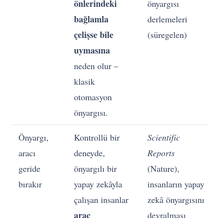
önlerindeki
önyargısı
bağlamla
derlemeleri
çelişse bile
(süregelen)
uymasına
neden olur –
klasik
otomasyon
önyargısı.
Önyargı,
Kontrollü bir
Scientific
aracı
deneyde,
Reports
geride
önyargılı bir
(Nature),
bırakır
yapay zekâyla
insanların yapay
çalışan insanlar
zekâ önyargısını
araç
devralması