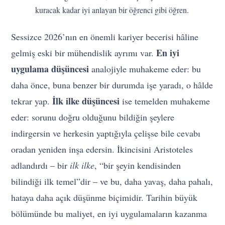
kuracak kadar iyi anlayan bir öğrenci gibi öğren.
Sessizce 2026’nın en önemli kariyer becerisi hâline
En iyi
gelmiş eski bir mühendislik ayrımı var.
uygulama düşüncesi
analojiyle muhakeme eder: bu
daha önce, buna benzer bir durumda işe yaradı, o hâlde
İlk ilke düşüncesi
tekrar yap.
ise temelden muhakeme
eder: sorunu doğru olduğunu bildiğin şeylere
indirgersin ve herkesin yaptığıyla çelişse bile cevabı
oradan yeniden inşa edersin. İkincisini Aristoteles
adlandırdı – bir
ilk ilke
, “bir şeyin kendisinden
bilindiği ilk temel”dir – ve bu, daha yavaş, daha pahalı,
hataya daha açık düşünme biçimidir. Tarihin büyük
bölümünde bu maliyet, en iyi uygulamaların kazanma