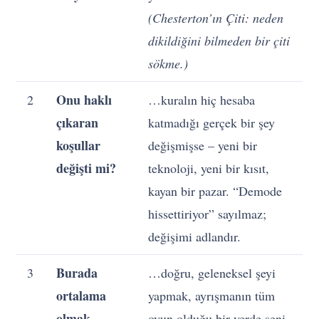
(Chesterton’ın Çiti: neden
dikildiğini bilmeden bir çiti
sökme.)
Onu haklı
2
…kuralın hiç hesaba
çıkaran
katmadığı gerçek bir şey
koşullar
değişmişse – yeni bir
değişti mi?
teknoloji, yeni bir kısıt,
kayan bir pazar. “Demode
hissettiriyor” sayılmaz;
değişimi adlandır.
Burada
3
…doğru, geleneksel şeyi
ortalama
yapmak, ayrışmanın tüm
olmak
oyun olduğu bir yerde seni