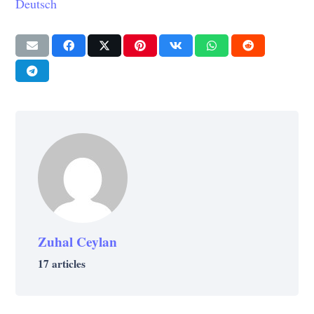
Deutsch
Zuhal Ceylan
17 articles
PSYCHOLOGIE
VIE
Comment être social ? Ces 11 étapes pour
VIE
VIE