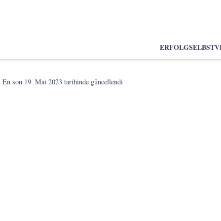
ERFOLG
SELBSTV
En son
19. Mai 2023
tarihinde güncellendi