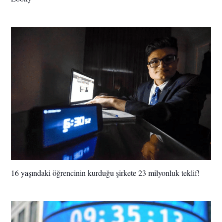
16 yaşındaki öğrencinin kurduğu şirkete 23 milyonluk teklif!