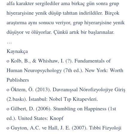
alfa karakter sergilediler ama birkaç gün sonra grup
hiyerarşisine yenik düşüp tahttan indirildiler. Birçok
araştırma aynı sonucu veriyor, grup hiyerarşisine yenik
düşüyor ve ölüyorlar. Çünkü artık bir başlarınalar.
…
Kaynakça
o Kolb, B., & Whishaw, I. (?). Fundamentals of
Human Neuropsychology (7th ed.). New York: Worth
Publishers
o Öktem, Ö. (2013). Davranışsal Nörofizyolojiye Giriş
(2.baskı). İstanbul: Nobel Tıp Kitapevleri.
o Gilbert, D. (2006). Stumbling on Happiness (1st
ed.). United States: Knopf
o Guyton, A.C. ve Hall, J. E. (2007). Tıbbi Fizyoloji