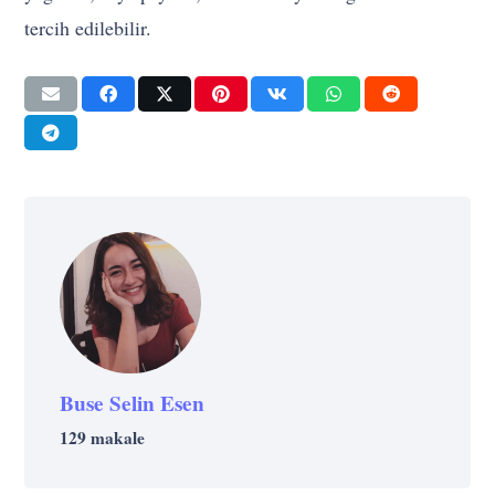
tercih edilebilir.
Buse Selin Esen
129 makale
GÜNDEM
POLITIKA
TEKNOLOJI
UNCATEGORIZED @TR
DIJITAL
PAZARLAMA
UNCATEGORIZED @TR
TEKNOLOJI
UNCATEGORIZED @TR
EĞITIM
UNCATEGORIZED @TR