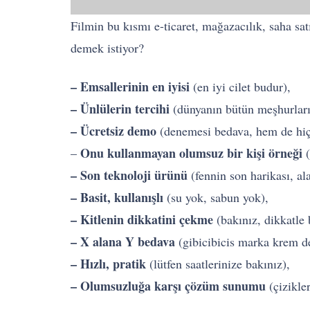
Filmin bu kısmı e-ticaret, mağazacılık, saha satı
demek istiyor?
– Emsallerinin en iyisi
(en iyi cilet budur),
– Ünlülerin tercihi
(dünyanın bütün meşhurları,
– Ücretsiz demo
(denemesi bedava, hem de hiç
Onu kullanmayan olumsuz bir kişi örneği
–
(
– Son teknoloji ürünü
(fennin son harikası, a
– Basit, kullanışlı
(su yok, sabun yok),
– Kitlenin dikkatini çekme
(bakınız, dikkatle 
– X alana Y bedava
(gibicibicis marka krem d
– Hızlı, pratik
(lütfen saatlerinize bakınız),
– Olumsuzluğa karşı çözüm sunumu
(çizikler