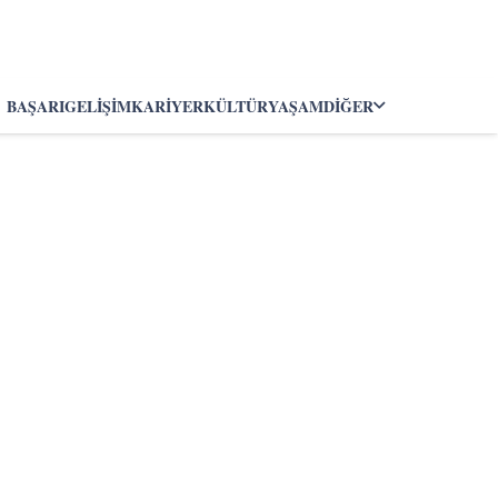
BAŞARI
GELIŞIM
KARIYER
KÜLTÜR
YAŞAM
DIĞER