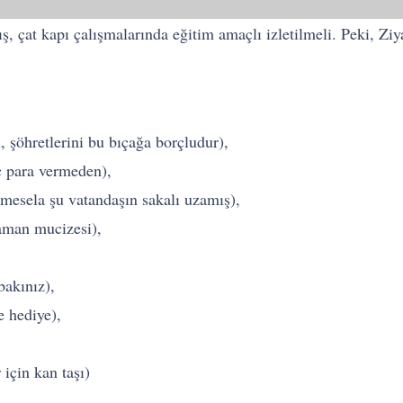
ş, çat kapı çalışmalarında eğitim amaçlı izletilmeli. Peki, Ziya
 şöhretlerini bu bıçağa borçludur),
 para vermeden),
mesela şu vatandaşın sakalı uzamış),
laman mucizesi),
bakınız),
e hediye),
 için kan taşı)