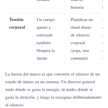
historia
hab
Tensión
Un cuerpo
Planificar un
Ex
corporal
quieto y
ritual diario
có
estresado
de silencio
aqu
también
corporal
cu
bloquea la
(yoga, una
aqu
mente
caminata)
me
La fuerza del marco es que convierte el silencio de un
estado de ánimo en un sistema. Un director general
mide dónde se gasta la energía; tú mides dónde se
gasta la atención, y luego la reasignas deliberadamente
al silencio.