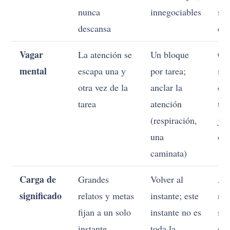
nunca
innegociables
sen
descansa
ell
Vagar
La atención se
Un bloque
Cu
mental
escapa una y
por tarea;
me
otra vez de la
anclar la
der
tarea
atención
tra
(respiración,
jui
una
otr
caminata)
Carga de
Grandes
Volver al
Ac
significado
relatos y metas
instante; este
reb
fijan a un solo
instante no es
sig
instante
toda la
es 