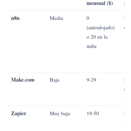
mensual ($)
na
n8n
Media
0
Sí 
(autoalojado)
de 
o 20 en la
nube
Make.com
Baja
9-29
Par
(H
AP
Zapier
Muy baja
19-50
Sí 
AI