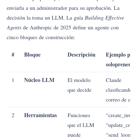
enviarla a un administrador para su aprobación. La
decisión la toma un LLM. La guía
Building Effective
Agents
de Anthropic de 2025 define un agente con
cinco bloques de construcción:
#
Bloque
Descripción
Ejemplo para
solopreneur
Núcleo LLM
1
El modelo
Claude
que decide
clasificando 
correo de clie
Herramientas
2
Funciones
“create_invoi
que el LLM
“update_crm”
puede
“send_loom”