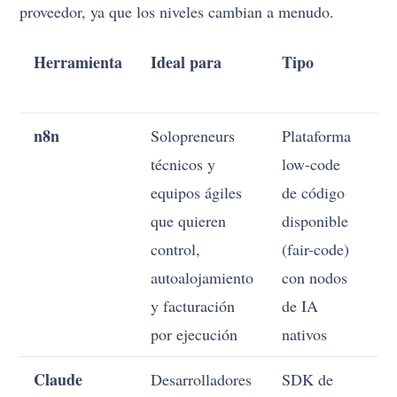
proveedor, ya que los niveles cambian a menudo.
Herramienta
Ideal para
Tipo
C
a
n8n
Solopreneurs
Plataforma
M
técnicos y
low-code
equipos ágiles
de código
que quieren
disponible
control,
(fair-code)
autoalojamiento
con nodos
y facturación
de IA
por ejecución
nativos
Claude
Desarrolladores
SDK de
A