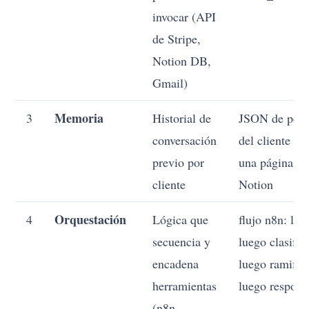
invocar (API
de Stripe,
Notion DB,
Gmail)
Memoria
3
Historial de
JSON de perfi
conversación
del cliente en
previo por
una página de
cliente
Notion
Orquestación
4
Lógica que
flujo n8n: leer
secuencia y
luego clasifica
encadena
luego ramifica
herramientas
luego respond
(n8n,