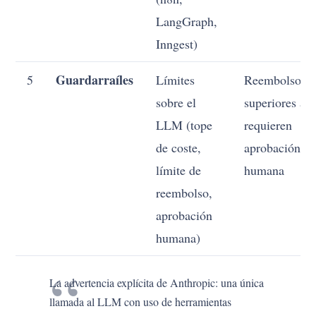
LangGraph,
Inngest)
Guardarraíles
5
Límites
Reembolsos
sobre el
superiores a 
LLM (tope
requieren
de coste,
aprobación
límite de
humana
reembolso,
aprobación
humana)
La advertencia explícita de Anthropic: una única
llamada al LLM con uso de herramientas