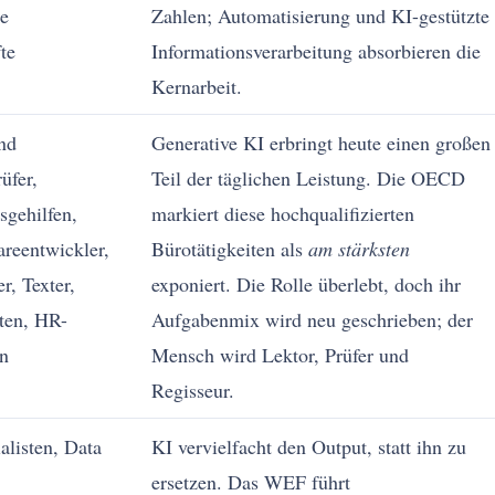
e
Zahlen; Automatisierung und KI-gestützte
te
Informationsverarbeitung absorbieren die
Kernarbeit.
nd
Generative KI erbringt heute einen großen
üfer,
Teil der täglichen Leistung. Die OECD
sgehilfen,
markiert diese hochqualifizierten
areentwickler,
Bürotätigkeiten als
am stärksten
r, Texter,
exponiert. Die Rolle überlebt, doch ihr
ten, HR-
Aufgabenmix wird neu geschrieben; der
n
Mensch wird Lektor, Prüfer und
Regisseur.
listen, Data
KI vervielfacht den Output, statt ihn zu
ersetzen. Das WEF führt