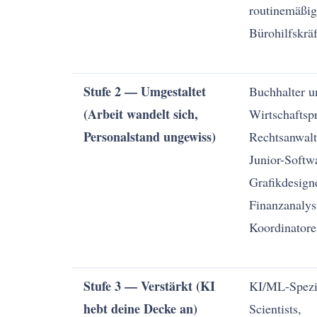
routinemäßig
Bürohilfskräf
Stufe 2 — Umgestaltet
Buchhalter u
(Arbeit wandelt sich,
Wirtschaftspr
Personalstand ungewiss)
Rechtsanwalt
Junior-Softw
Grafikdesigne
Finanzanalys
Koordinatore
Stufe 3 — Verstärkt (KI
KI/ML-Spezia
hebt deine Decke an)
Scientists,