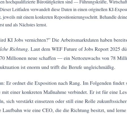
llen hochqualifizierte Bürotätigkeiten sind — Führungskräfte, Wirtschaf
e. Dieser Leitfaden verwandelt diese Daten in einen originellen KI-Exp
net, jeweils mit einem konkreten Repositionierungsschritt. Behandle de
rst und als Nächstes lernst.
Wird KI Jobs vernichten?” Die Arbeitsmarktdaten haben bereits
lche Richtung
. Laut dem WEF Future of Jobs Report 2025 dür
170 Millionen neue schaffen — ein Nettozuwachs von 78 Millio
uktuation ist enorm und trifft die Berufe ungleichmäßig.
tun: Er ordnet die Exposition nach Rang. Im Folgenden findet 
e mit einer konkreten Maßnahme verbindet. Er ist für eine Les
, sich verstärkt einsetzen oder still eine Rolle zukunftssiche
Laufbahn wie eine CEO, die die Richtung besitzt, und lerne 