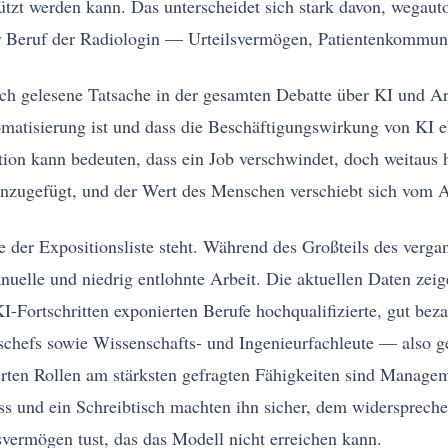
ützt werden kann. Das unterscheidet sich stark davon, wegaut
er Beruf der Radiologin — Urteilsvermögen, Patientenkommun
sch gelesene Tatsache in der gesamten Debatte über KI und Ar
omatisierung ist und dass die Beschäftigungswirkung von KI e
tion kann bedeuten, dass ein Job verschwindet, doch weitaus h
nzugefügt, und der Wert des Menschen verschiebt sich vom A
ze der Expositionsliste steht. Während des Großteils des verg
nuelle und niedrig entlohnte Arbeit. Die aktuellen Daten ze
KI-Fortschritten exponierten Berufe hochqualifizierte, gut bez
schefs sowie Wissenschafts- und Ingenieurfachleute — also ge
erten Rollen am stärksten gefragten Fähigkeiten sind Managem
 und ein Schreibtisch machten ihn sicher, dem widersprechen
lsvermögen tust, das das Modell nicht erreichen kann.