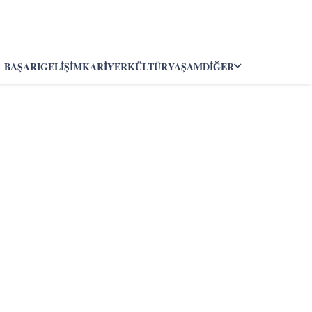
BAŞARI
GELIŞIM
KARIYER
KÜLTÜR
YAŞAM
DIĞER