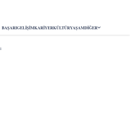
BAŞARI
GELIŞIM
KARIYER
KÜLTÜR
YAŞAM
DIĞER
i