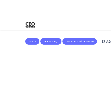
13 Ağ
TARIH
TEKNOLOJI
UNCATEGORIZED @TR