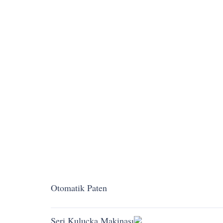
Seri Kuluçka Makinası
Yansıtma Sinema
Hava itfaiyecileri
Berber
Otomatik Fırçalama
Çiftçi