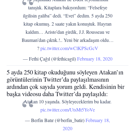
tanıştık. Kitaplara bakıyordum: “Felsefeye
ilgilisin galiba” dedi. “Evet” dedim. 5 ayda 250
kitap okumuş. 2 saate yakın konuştuk. Hayran
kaldım… Aristo’dan girdik, J.J. Rousseau ve
Bauman’dan çıktık.!.. Yeni bir arkadaşım oldu…
?
pic.twitter.com/wClKPScGcV
— Fethi Çağıl (@fethicagil)
February 18, 2020
5 ayda 250 kitap okuduğunu söyleyen Atakan’ın
görüntülerinin Twitter’da paylaşılmasının
ardından çok sayıda yorum geldi. Kendisinin bir
başka videosu daha Twitter’da paylaşıldı:
Atakan 10 yaşında. Söyleyeceklerim bu kadar.
pic.twitter.com/UtsMt5YoVe
— Berfin Batır (@berfin_batir)
February 18,
2020