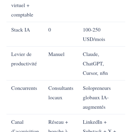
virtuel +
comptable
Stack IA
0
100-250
USD/mois
Levier de
Manuel
Claude,
productivité
ChatGPT,
Cursor, n8n
Concurrents
Consultants
Solopreneurs
locaux
globaux IA-
augmentés
Canal
Réseau +
LinkedIn +
d’acquisition
bouche à
Substack + X +