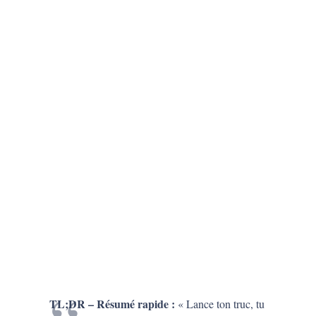
TL;DR – Résumé rapide :
« Lance ton truc, tu