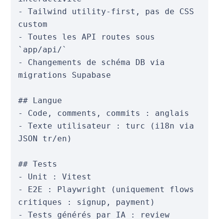
- Tailwind utility-first, pas de CSS 
custom

- Toutes les API routes sous 
`app/api/`

- Changements de schéma DB via 
migrations Supabase

## Langue

- Code, comments, commits : anglais

- Texte utilisateur : turc (i18n via 
JSON tr/en)

## Tests

- Unit : Vitest

- E2E : Playwright (uniquement flows 
critiques : signup, payment)

- Tests générés par IA : review 