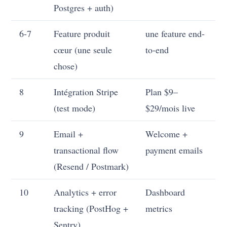
Postgres + auth)
6-7
Feature produit
une feature end-
cœur (une seule
to-end
chose)
8
Intégration Stripe
Plan $9–
(test mode)
$29/mois live
9
Email +
Welcome +
transactional flow
payment emails
(Resend / Postmark)
10
Analytics + error
Dashboard
tracking (PostHog +
metrics
Sentry)