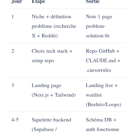
Jour
Étape
Sortie
1
Niche + définition
Note 1 page
problème (recherche
problem-
X + Reddit)
solution-fit
2
Choix tech stack +
Repo GitHub +
setup repo
CLAUDE.md +
.cursorrules
3
Landing page
Landing live +
(Next.js + Tailwind)
waitlist
(Beehiiv/Loops)
4-5
Squelette backend
Schéma DB +
(Supabase /
auth fonctionne