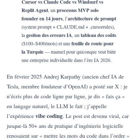
Cursor vs Claude Code vs Windsurf vs
Replit Agent
processus MVP solo
, un
founder en 14 jours
architecture de prompt
, l’
(system prompt + CLAUDE.md + .cursorrules),
gestion des erreurs IA
tableau des coûts
la
, un
feuille de route pour
($100–$400/mois) et une
la Turquie
— manuel pour quiconque veut bâtir
une entreprise individuelle dans l’ère IA 2026.
En février 2025 Andrej Karpathy (ancien chef IA de
Tesla, membre fondateur d’OpenAI) a posté sur X : je
n’écris plus de code ligne par ligne, je dis « fais ça »
en langage naturel, le LLM le fait ; j’appelle
vibe coding
l’expérience
. Le post est devenu viral, car
jusque-là 50+ ans de pratique d’ingénierie logicielle
reposaient sur « mettre les mots du code dans l’ordre »