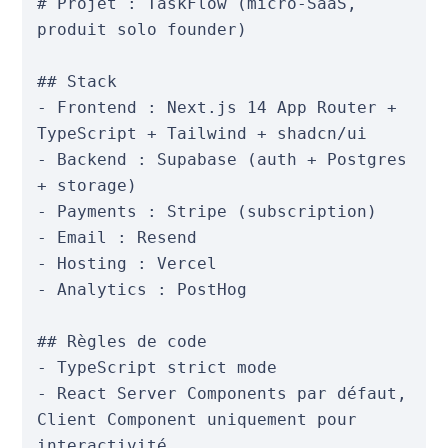
# Projet : TaskFlow (micro-SaaS, 
produit solo founder)

## Stack

- Frontend : Next.js 14 App Router + 
TypeScript + Tailwind + shadcn/ui

- Backend : Supabase (auth + Postgres 
+ storage)

- Payments : Stripe (subscription)

- Email : Resend

- Hosting : Vercel

- Analytics : PostHog

## Règles de code

- TypeScript strict mode

- React Server Components par défaut, 
Client Component uniquement pour 
interactivité
