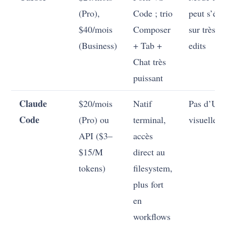
(Pro),
Code ; trio
peut s’éto
$40/mois
Composer
sur très l
(Business)
+ Tab +
edits
Chat très
puissant
Claude
$20/mois
Natif
Pas d’UI
Code
(Pro) ou
terminal,
visuelle
API ($3–
accès
$15/M
direct au
tokens)
filesystem,
plus fort
en
workflows