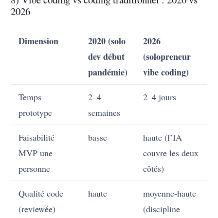
2026
Dimension
2020 (solo
2026
dev début
(solopreneur
pandémie)
vibe coding)
Temps
2–4
2–4 jours
prototype
semaines
Faisabilité
basse
haute (l’IA
MVP une
couvre les deux
personne
côtés)
Qualité code
haute
moyenne-haute
(reviewée)
(discipline