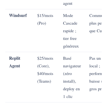
agent
Windsurf
$15/mois
Mode
Communa
(Pro)
Cascade
plus petit
rapide ;
que Curso
tier free
généreux
Replit
$25/mois
Basé
Pas un I
Agent
(Core),
navigateur
local ;
$40/mois
(zéro
performa
(Teams)
install),
baisse sur
deploy en
gros proje
1 clic