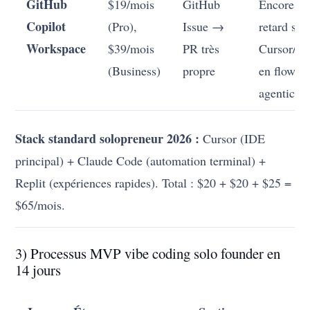
GitHub
$19/mois
GitHub
Encore en
Copilot
(Pro),
Issue →
retard sur
Workspace
$39/mois
PR très
Cursor/Cl
(Business)
propre
en flow
agentic
Stack standard solopreneur 2026 :
Cursor (IDE
principal) + Claude Code (automation terminal) +
Replit (expériences rapides). Total : $20 + $20 + $25 =
$65/mois.
3) Processus MVP vibe coding solo founder en
14 jours