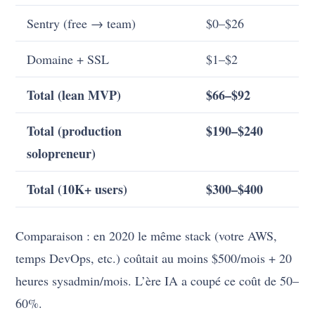
Sentry (free → team)
$0–$26
Domaine + SSL
$1–$2
Total (lean MVP)
$66–$92
Total (production
$190–$240
solopreneur)
Total (10K+ users)
$300–$400
Comparaison : en 2020 le même stack (votre AWS,
temps DevOps, etc.) coûtait au moins $500/mois + 20
heures sysadmin/mois. L’ère IA a coupé ce coût de 50–
60%.