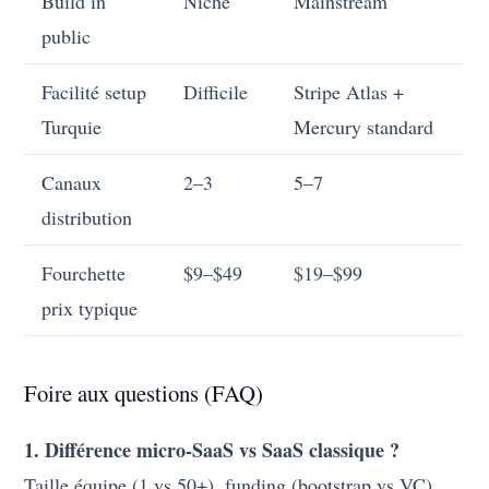
Build in
Niche
Mainstream
public
Facilité setup
Difficile
Stripe Atlas +
Turquie
Mercury standard
Canaux
2–3
5–7
distribution
Fourchette
$9–$49
$19–$99
prix typique
Foire aux questions (FAQ)
1. Différence micro-SaaS vs SaaS classique ?
Taille équipe (1 vs 50+), funding (bootstrap vs VC),