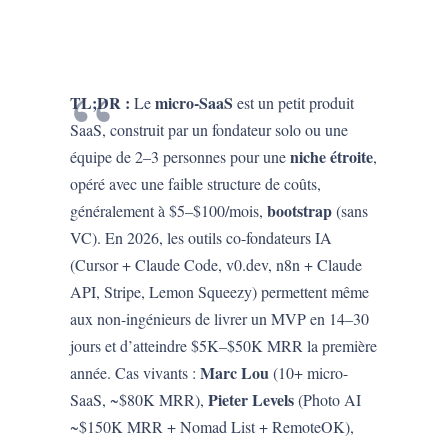
TL;DR :
micro-SaaS
Le
est un petit produit
SaaS, construit par un fondateur solo ou une
niche étroite
équipe de 2–3 personnes pour une
,
opéré avec une faible structure de coûts,
bootstrap
généralement à $5–$100/mois,
(sans
VC). En 2026, les outils co-fondateurs IA
(Cursor + Claude Code, v0.dev, n8n + Claude
API, Stripe, Lemon Squeezy) permettent même
aux non-ingénieurs de livrer un MVP en 14–30
jours et d’atteindre $5K–$50K MRR la première
Marc Lou
année. Cas vivants :
(10+ micro-
Pieter Levels
SaaS, ~$80K MRR),
(Photo AI
~$150K MRR + Nomad List + RemoteOK),