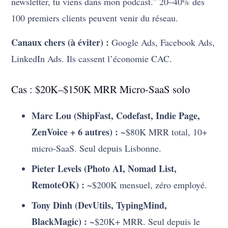
newsletter, tu viens dans mon podcast.” 20–40% des
100 premiers clients peuvent venir du réseau.
Canaux chers (à éviter) :
Google Ads, Facebook Ads,
LinkedIn Ads. Ils cassent l’économie CAC.
Cas : $20K–$150K MRR Micro-SaaS solo
Marc Lou (ShipFast, Codefast, Indie Page,
ZenVoice + 6 autres) :
~$80K MRR total, 10+
micro-SaaS. Seul depuis Lisbonne.
Pieter Levels (Photo AI, Nomad List,
RemoteOK) :
~$200K mensuel, zéro employé.
Tony Dinh (DevUtils, TypingMind,
BlackMagic) :
~$20K+ MRR. Seul depuis le