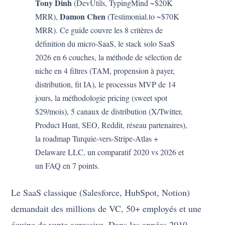
Tony Dinh
(DevUtils, TypingMind ~$20K
Damon Chen
MRR),
(Testimonial.to ~$70K
MRR). Ce guide couvre les 8 critères de
définition du micro-SaaS, le stack solo SaaS
2026 en 6 couches, la méthode de sélection de
niche en 4 filtres (TAM, propension à payer,
distribution, fit IA), le processus MVP de 14
jours, la méthodologie pricing (sweet spot
$29/mois), 5 canaux de distribution (X/Twitter,
Product Hunt, SEO, Reddit, réseau partenaires),
la roadmap Turquie-vers-Stripe-Atlas +
Delaware LLC, un comparatif 2020 vs 2026 et
un FAQ en 7 points.
Le SaaS classique (Salesforce, HubSpot, Notion)
demandait des millions de VC, 50+ employés et une
équipe de vente agressive. Dans les années 2010