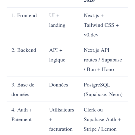
1. Frontend
UI +
Next.js +
landing
Tailwind CSS +
v0.dev
2. Backend
API +
Next.js API
logique
routes / Supabase
/ Bun + Hono
3. Base de
Données
PostgreSQL
données
(Supabase, Neon)
4. Auth +
Utilisateurs
Clerk ou
Paiement
+
Supabase Auth +
facturation
Stripe / Lemon