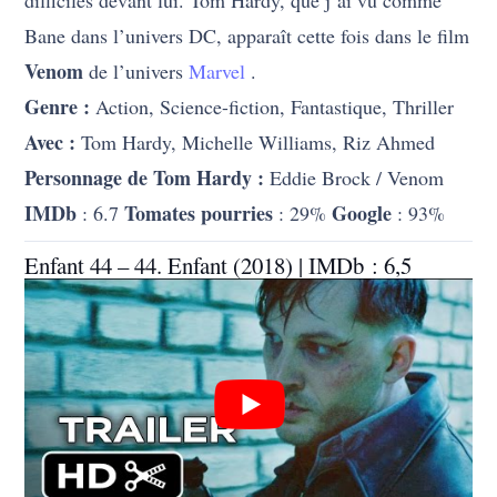
difficiles devant lui. Tom Hardy, que j’ai vu comme
Bane dans l’univers DC, apparaît cette fois dans le film
Venom
de l’univers
Marvel
.
Genre :
Action, Science-fiction, Fantastique, Thriller
Avec :
Tom Hardy, Michelle Williams, Riz Ahmed
Personnage de Tom Hardy :
Eddie Brock / Venom
IMDb
Tomates pourries
Google
: 6.7
: 29%
: 93%
Enfant 44 – 44. Enfant (2018) | IMDb : 6,5