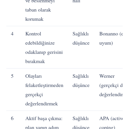
ve beslenmeyi
hali
taban olarak
korumak
4
Kontrol
Sağlıklı
Bonanno (esn
edebildiğinize
düşünce
uyum)
odaklanıp gerisini
bırakmak
5
Olayları
Sağlıklı
Werner
felaketleştirmeden
düşünce
(gerçekçi du
gerçekçi
değerlendirme
değerlendirmek
6
Aktif başa çıkma:
Sağlıklı
APA (active
plan yapıp adım
düşünce
coping)