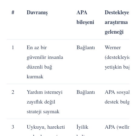
#
Davranış
APA
Destekleyen
bileşeni
araştırma
geleneği
1
En az bir
Bağlantı
Werner
güvenilir insanla
(destekleyici
düzenli bağ
yetişkin bağı)
kurmak
2
Yardım istemeyi
Bağlantı
APA sosyal
zayıflık değil
destek bulgus
strateji saymak
3
Uykuyu, hareketi
İyilik
APA (wellnes