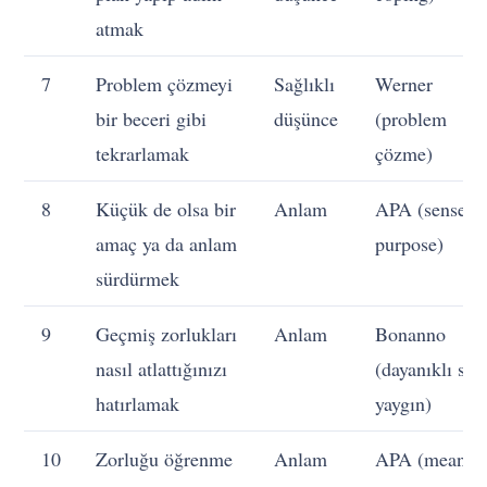
atmak
7
Problem çözmeyi
Sağlıklı
Werner
bir beceri gibi
düşünce
(problem
tekrarlamak
çözme)
8
Küçük de olsa bir
Anlam
APA (sense o
amaç ya da anlam
purpose)
sürdürmek
9
Geçmiş zorlukları
Anlam
Bonanno
nasıl atlattığınızı
(dayanıklı sey
hatırlamak
yaygın)
10
Zorluğu öğrenme
Anlam
APA (meanin