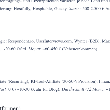
enehmigungs- und Lizenzpflichten variieren je nach Land und 
ierung: Hostfully, Hospitable, Guesty.
Start:
~500-2.500 € Au
gie: Respondent.io, UserInterviews.com, Wynter (B2B), Maz
, ~20-60 €/Std.
Monat:
~60-450 € (Nebeneinkommen).
iate (Recurring), KI-Tool-Affiliate (30-50% Provision), Fina
tart:
0 € (~10-30 €/Jahr für Blog).
Durchschnitt (12 Mon.):
~1
ttformen)