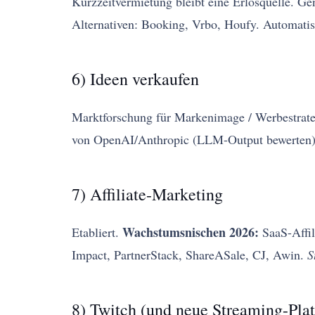
Kurzzeitvermietung bleibt eine Erlösquelle. G
Alternativen: Booking, Vrbo, Houfy. Automatis
6) Ideen verkaufen
Marktforschung für Markenimage / Werbestrate
von OpenAI/Anthropic (LLM-Output bewerten)
7) Affiliate-Marketing
Wachstumsnischen 2026:
Etabliert.
SaaS-Affil
Impact, PartnerStack, ShareASale, CJ, Awin.
S
8) Twitch (und neue Streaming-Pla