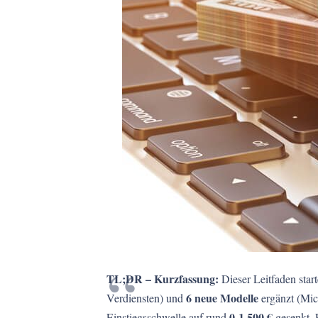
TL;DR – Kurzfassung:
Dieser Leitfaden star
6 neue Modelle
Verdiensten) und
ergänzt (Mic
0-1.500 €
Einstiegsschwelle auf rund
gesenkt. 