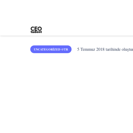
5 Temmuz 2018
tarihinde oluştu
UNCATEGORIZED @TR