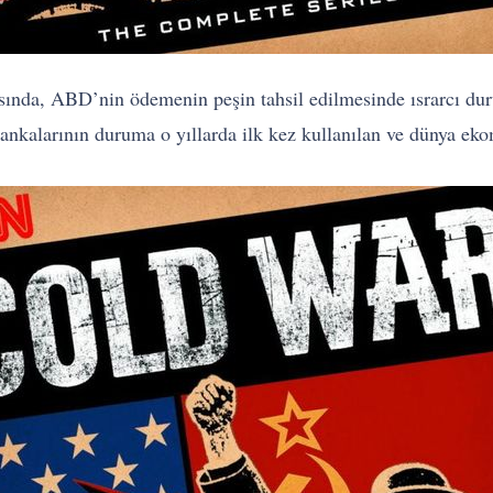
ında, ABD’nin ödemenin peşin tahsil edilmesinde ısrarcı du
ankalarının duruma o yıllarda ilk kez kullanılan ve dünya ek