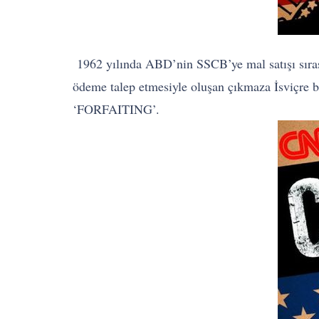
1962 yılında ABD’nin SSCB’ye mal satışı sıras
ödeme talep etmesiyle oluşan çıkmaza İsviçre b
‘FORFAITING’.