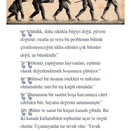
6) “Cahillik, daha sıklıkla bilgiyi değil, güveni
doğurur; ısrarla şu veya bu problemin bilimle
çözülemeyeceğini iddia edenler çok bilenler
değil, az bilenlerdir.”
7) “Kölemiz yaptığımız hayvanları, eşitimiz
olarak değerlendirmek hoşumuza gitmiyor.”
8) “Bilimsel bir insanın istekleri ve tutkuları
olmamalıdır, tam bir taş kalpli olmalıdır.”
9) “Zamanının bir saatini boşa harcamaya cüret
edebilen biri, hayatın değerini anlamamıştır.”
10) “Bilim ve sanat bir kuşun kanadı gibidir. Bu
iki kanadı kullanabilen toplumlar uçar ve özgür
olurlar. Uçamayanlar ise tavuk olur. ‘Tavuk