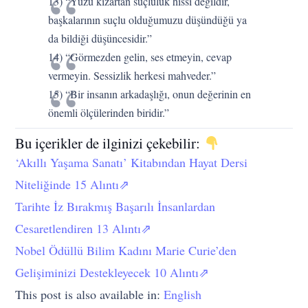
13) “Yüzü kızartan suçluluk hissi değildir,
başkalarının suçlu olduğumuzu düşündüğü ya
da bildiği düşüncesidir.”
14) “Görmezden gelin, ses etmeyin, cevap
vermeyin. Sessizlik herkesi mahveder.”
15) “Bir insanın arkadaşlığı, onun değerinin en
önemli ölçülerinden biridir.”
Bu içerikler de ilginizi çekebilir:
‘Akıllı Yaşama Sanatı’ Kitabından Hayat Dersi
Niteliğinde 15 Alıntı⇗
Tarihte İz Bırakmış Başarılı İnsanlardan
Cesaretlendiren 13 Alıntı⇗
Nobel Ödüllü Bilim Kadını Marie Curie’den
Gelişiminizi Destekleyecek 10 Alıntı⇗
This post is also available in:
English