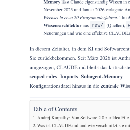
Memory
lässt Claude eigenständig Wissen in 
November 2025 und Januar 2026 verlagerte A
A
Wechsel in etwa 20 Programmierjahren.”
Im
Wissensarchitektur
aus
(Quellen),
raw/
Neuerungen und wie eine effektive CLAUDE.m
In diesem Zeitalter, in dem KI und Softwareen
Sie zurückbekommen. Seit März 2026 ist Anthro
umgezogen, CLAUDE.md bleibt das kritischst
scoped rules
Imports
Subagent-Memory
,
,
— e
zentrale Wis
Konfigurationsdatei hinaus in die
Table of Contents
Andrej Karpathy: Von Software 2.0 zur Idea File
Was ist CLAUDE.md und wie verschmilzt sie m