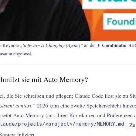
Y Combinator AI S
ys Keynote
„Software Is Changing (Again)”
an der
zusammengefasst.
hmilzt sie mit Auto Memory?
, die Sie schreiben und pflegen; Claude Code liest sie zu Si
sistent context.”
2026 kam eine zweite Speicherschicht hinzu
reibt Auto Memory (aus Ihren Korrekturen und Präferenzen 
laude/projects/<project>/memory/MEMORY.md
. Zu
ntext injiziert.