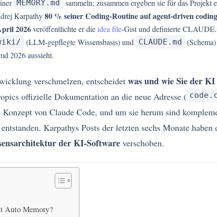
einer
sammeln; zusammen ergeben sie für das Projekt 
MEMORY.md
80 % seiner Coding-Routine auf agent-driven codin
ndrej Karpathy
pril 2026
veröffentlichte er die
idea file
-Gist und definierte CLAUDE
(LLM-gepflegte Wissensbasis) und
(Schema) n
wiki/
CLAUDE.md
d 2026 aussieht.
was und wie Sie der KI
twicklung verschmelzen, entscheidet
pics offizielle Dokumentation an die neue Adresse (
code.
e Konzept von Claude Code, und um sie herum sind komplem
ntstanden. Karpathys Posts der letzten sechs Monate haben
sensarchitektur der KI-Software
verschoben.
it Auto Memory?