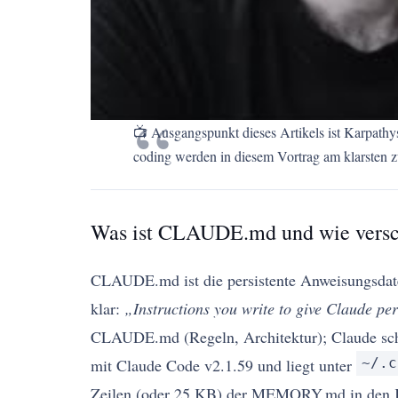
📺 Ausgangspunkt dieses Artikels ist Karpath
coding werden in diesem Vortrag am klarsten 
Was ist CLAUDE.md und wie versc
CLAUDE.md ist die persistente Anweisungsdatei
klar:
„Instructions you write to give Claude per
CLAUDE.md (Regeln, Architektur); Claude sch
mit Claude Code v2.1.59 und liegt unter
~/.c
Zeilen (oder 25 KB) der MEMORY.md in den Ko