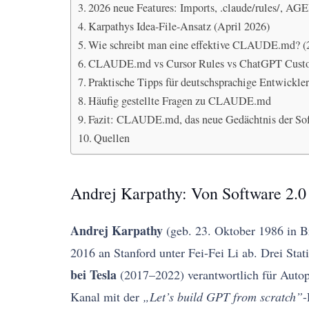
2026 neue Features: Imports, .claude/rules/, A
Karpathys Idea-File-Ansatz (April 2026)
Wie schreibt man eine effektive CLAUDE.md? (
CLAUDE.md vs Cursor Rules vs ChatGPT Custom
Praktische Tipps für deutschsprachige Entwickle
Häufig gestellte Fragen zu CLAUDE.md
Fazit: CLAUDE.md, das neue Gedächtnis der Sof
Quellen
Andrej Karpathy: Von Software 2.0 
Andrej Karpathy
(geb. 23. Oktober 1986 in Br
2016 an Stanford unter Fei-Fei Li ab. Drei Sta
bei Tesla
(2017–2022) verantwortlich für Auto
Kanal mit der
„Let’s build GPT from scratch”
-