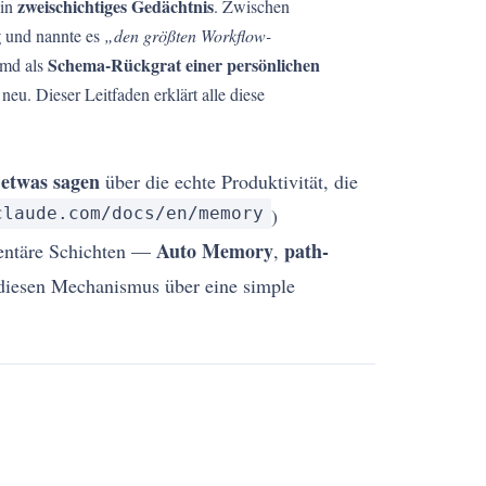
zweischichtiges Gedächtnis
ein
. Zwischen
g
und nannte es
„den größten Workflow-
Schema-Rückgrat einer persönlichen
.md als
eu. Dieser Leitfaden erklärt alle diese
 etwas sagen
über die echte Produktivität, die
claude.com/docs/en/memory
)
Auto Memory
path-
entäre Schichten —
,
 diesen Mechanismus über eine simple