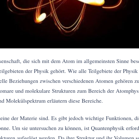
ssenschaft, die sich mit dem Atom im allgemeinsten Sinne be
eilgebieten der Physik gehört. Wie alle Teilgebiete der Physi
urelle Beziehungen zwischen verschiedenen Atomen gehören z
omare und molekulare Strukturen zum Bereich der Atomphysi
nd Molekülspektrum erläutern diese Bereiche.
eine der Materie sind. Es gibt jedoch wichtige Funktionen, d
nne. Um sie untersuchen zu können, ist Quantenphysik erforde
kturen aufgelöst werden. Da ihre Struktur und ihr Volumen so