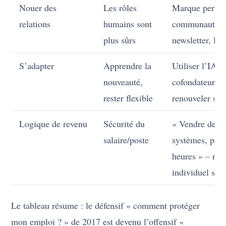
Nouer des
Les rôles
Marque person
relations
humains sont
communauté (
plus sûrs
newsletter, Di
S’adapter
Apprendre la
Utiliser l’IA
nouveauté,
cofondateur ;
rester flexible
renouveler sa 
Logique de revenu
Sécurité du
« Vendre des
salaire/poste
systèmes, pas 
heures » – rev
individuel sca
Le tableau résume : le défensif « comment protéger
mon emploi ? » de 2017 est devenu l’offensif «