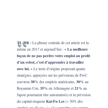
TL;DR :
La phrase centrale de cet article est la
« La meilleure
même en 2017 et aujourd’hui :
façon de ne pas perdre votre emploi au profit
d’un robot, c’est d’apprendre à travailler
avec lui. »
Le texte d’origine proposait quatre
stratégies, appuyées sur les prévisions de PwC
38%
30%
(environ
des emplois américains,
au
35%
21%
Royaume-Uni,
en Allemagne et
au
Japon pourraient être automatisés) et la prévision
Kai-Fu Lee
du capital-risqueur
(« 50% des
emplois en 10 ans ») : (1) connaître son secteur,