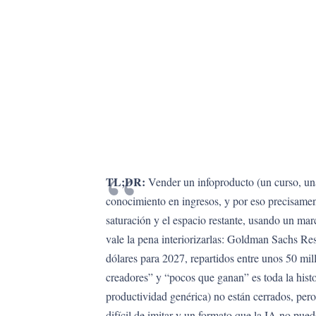
TL;DR:
Vender un infoproducto (un curso, una 
conocimiento en ingresos, y por eso precisamen
saturación y el espacio restante, usando un ma
vale la pena interiorizarlas: Goldman Sachs Re
dólares para 2027, repartidos entre unos 50 mi
creadores” y “pocos que ganan” es toda la histo
productividad genérica) no están cerrados, pero 
difícil de imitar y un formato que la IA no p