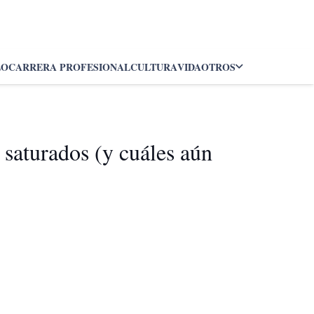
LO
CARRERA PROFESIONAL
CULTURA
VIDA
OTROS
saturados (y cuáles aún