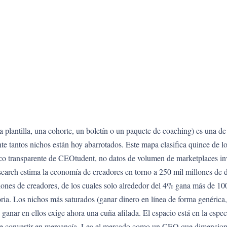
plantilla, una cohorte, un boletín o un paquete de coaching) es una de 
te tantos nichos están hoy abarrotados. Este mapa clasifica quince de 
rco transparente de CEOtudent, no datos de volumen de marketplaces inve
search estima la economía de creadores en torno a 250 mil millones de 
llones de creadores, de los cuales solo alrededor del 4% gana más de 1
ria. Los nichos más saturados (ganar dinero en línea de forma genérica,
ganar en ellos exige ahora una cuña afilada. El espacio está en la espec
uede convertir en mercancía. Lea el mercado como un CEO que dimension