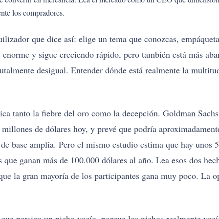
ente los compradores.
ilizador que dice así: elige un tema que conozcas, empáqueta
es enorme y sigue creciendo rápido, pero también está más ab
brutalmente desigual. Entender dónde está realmente la multitu
ca tanto la fiebre del oro como la decepción. Goldman Sachs
 millones de dólares hoy, y prevé que podría aproximadamente
y de base amplia. Pero el mismo estudio estima que hay unos 
s que ganan más de 100.000 dólares al año. Lea esos dos hecho
ue la gran mayoría de los participantes gana muy poco. La o
 que persiga un nicho vacío, porque los nichos realmente vací