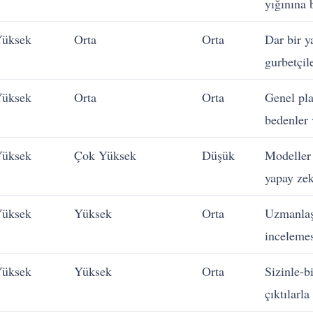
yığınına 
üksek
Orta
Orta
Dar bir y
gurbetçile
üksek
Orta
Orta
Genel pla
bedenler 
üksek
Çok Yüksek
Düşük
Modeller 
yapay zek
üksek
Yüksek
Orta
Uzmanlaşm
inceleme
üksek
Yüksek
Orta
Sizinle-b
çıktılarla