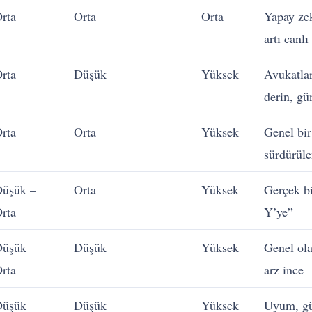
rta
Orta
Orta
Yapay zek
artı canlı
rta
Düşük
Yüksek
Avukatlar
derin, gü
rta
Orta
Yüksek
Genel bir 
sürdürüle
üşük –
Orta
Yüksek
Gerçek bi
rta
Y’ye”
üşük –
Düşük
Yüksek
Genel ola
rta
arz ince
Düşük
Düşük
Yüksek
Uyum, güv