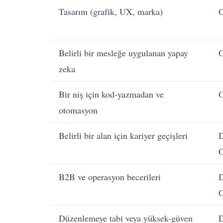
Tasarım (grafik, UX, marka)
O
Belirli bir mesleğe uygulanan yapay
O
zeka
Bir niş için kod-yazmadan ve
O
otomasyon
Belirli bir alan için kariyer geçişleri
D
O
B2B ve operasyon becerileri
D
O
Düzenlemeye tabi veya yüksek-güven