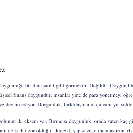
ez
doygunluğu bir dur işareti gibi görmektir. Değildir. Doygun bir 
r. Kişisel finans doygundur; insanlar yine de para yönetmeyi ö
e devam ediyor. Doygunluk, farklılaşmanın çıtasını yükseltir.
lunun iki ekseni var. Birincisi doygunluk: orada zaten kaç gü
nin ne kadar zor olduğu. İkincisi, yapay zeka metalaştırma ri