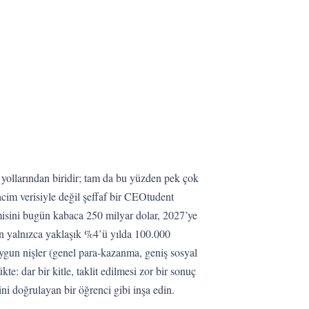
ı yollarından biridir; tam da bu yüzden pek çok
acim verisiyle değil şeffaf bir CEOtudent
misini bugün kabaca 250 milyar dolar, 2027’ye
ın yalnızca yaklaşık %4’ü yılda 100.000
ygun nişler (genel para-kazanma, geniş sosyal
e: dar bir kitle, taklit edilmesi zor bir sonuç
ni doğrulayan bir öğrenci gibi inşa edin.