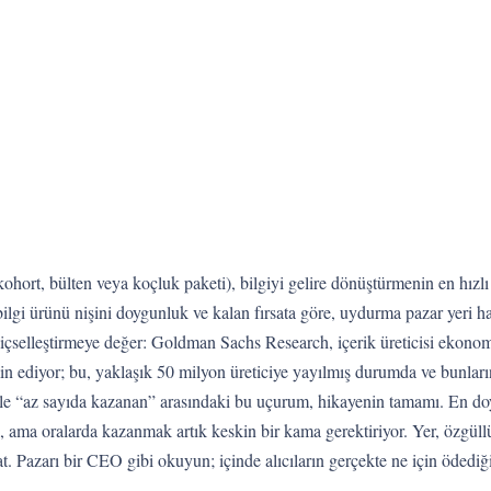
kohort, bülten veya koçluk paketi), bilgiyi gelire dönüştürmenin en hızl
bilgi ürünü nişini doygunluk ve kalan fırsata göre, uydurma pazar yeri h
e içselleştirmeye değer: Goldman Sachs Research, içerik üreticisi ekono
in ediyor; bu, yaklaşık 50 milyon üreticiye yayılmış durumda ve bunlar
 ile “az sayıda kazanan” arasındaki bu uçurum, hikayenin tamamı. En do
ama oralarda kazanmak artık keskin bir kama gerektiriyor. Yer, özgüllükt
. Pazarı bir CEO gibi okuyun; içinde alıcıların gerçekte ne için ödediği