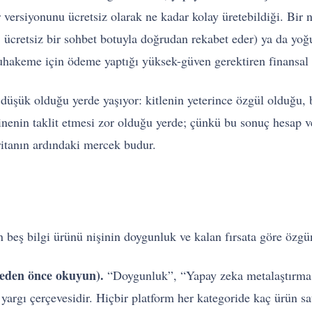
 bir versiyonunu ücretsiz olarak ne kadar kolay üretebildiği. Bi
nü, ücretsiz bir sohbet botuyla doğrudan rekabet eder) ya da y
e muhakeme için ödeme yaptığı yüksek-güven gerektiren finansal
düşük olduğu yerde yaşıyor: kitlenin yeterince özgül olduğu, b
enin taklit etmesi zor olduğu yerde; çünkü bu sonuç hesap ver
aritanın ardındaki mercek budur.
 beş bilgi ürünü nişinin doygunluk ve kalan fırsata göre özgün
eden önce okuyun).
“Doygunluk”, “Yapay zeka metalaştırma r
yargı çerçevesidir. Hiçbir platform her kategoride kaç ürün satı