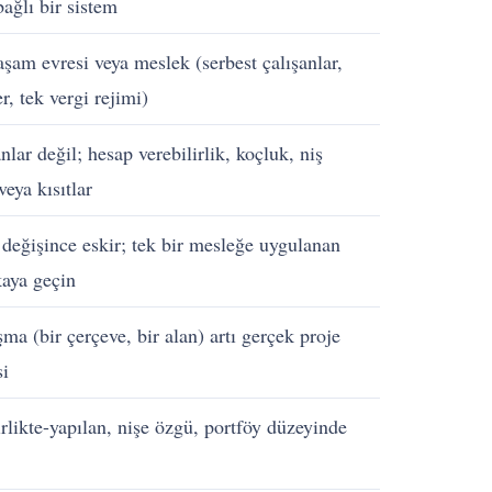
bağlı bir sistem
aşam evresi veya meslek (serbest çalışanlar,
r, tek vergi rejimi)
nlar değil; hesap verebilirlik, koçluk, niş
veya kısıtlar
değişince eskir; tek bir mesleğe uygulanan
aya geçin
a (bir çerçeve, bir alan) artı gerçek proje
si
irlikte-yapılan, nişe özgü, portföy düzeyinde