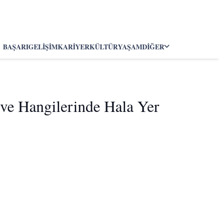
BAŞARI
GELIŞIM
KARIYER
KÜLTÜR
YAŞAM
DIĞER
(ve Hangilerinde Hala Yer