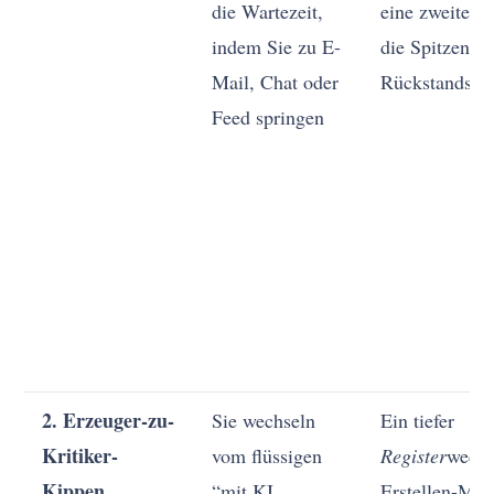
die Wartezeit,
eine zweite Sc
indem Sie zu E-
die Spitzen-
Mail, Chat oder
Rückstandsbe
Feed springen
2. Erzeuger-zu-
Sie wechseln
Ein tiefer
Kritiker-
vom flüssigen
Register
wechs
Kippen
“mit KI
Erstellen-Mod