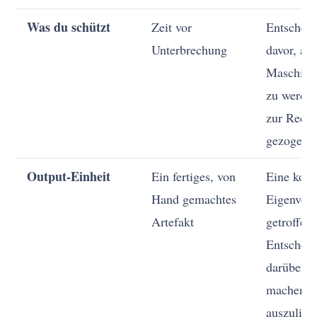
Was du schützt
Zeit vor
Entschei
Unterbrechung
davor, an 
Maschine 
zu werden
zur Reche
gezogen 
Output-Einheit
Ein fertiges, von
Eine korre
Hand gemachtes
Eigenver
Artefakt
getroffen
Entschei
darüber, 
machen u
auszuliefe