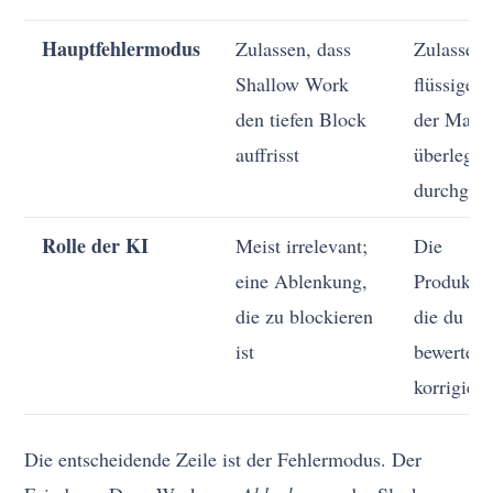
Hauptfehlermodus
Zulassen, dass
Zulassen,
Shallow Work
flüssige 
den tiefen Block
der Masch
auffrisst
überlegtes
durchgeh
Rolle der KI
Meist irrelevant;
Die
eine Ablenkung,
Produkti
die zu blockieren
die du ste
ist
bewertest
korrigiers
Die entscheidende Zeile ist der Fehlermodus. Der