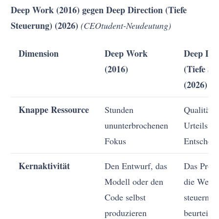
Deep Work (2016) gegen Deep Direction (Tiefe
Steuerung) (2026)
(CEOtudent-Neudeutung)
Dimension
Deep Work
Deep Dir
(2016)
(Tiefe St
(2026)
Knappe Ressource
Stunden
Qualität 
ununterbrochenen
Urteilsve
Fokus
Entschei
Kernaktivität
Den Entwurf, das
Das Prob
Modell oder den
die Werk
Code selbst
steuern, 
produzieren
beurteile