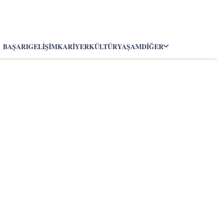
BAŞARI
GELIŞIM
KARIYER
KÜLTÜR
YAŞAM
DIĞER