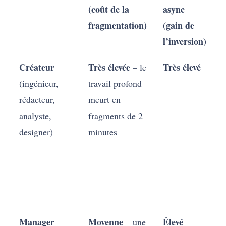
(coût de la
async
fragmentation)
(gain de
l’inversion)
Créateur
Très élevée
Très élevé
– le
(ingénieur,
travail profond
rédacteur,
meurt en
analyste,
fragments de 2
designer)
minutes
t
Manager
Moyenne
Élevé
– une